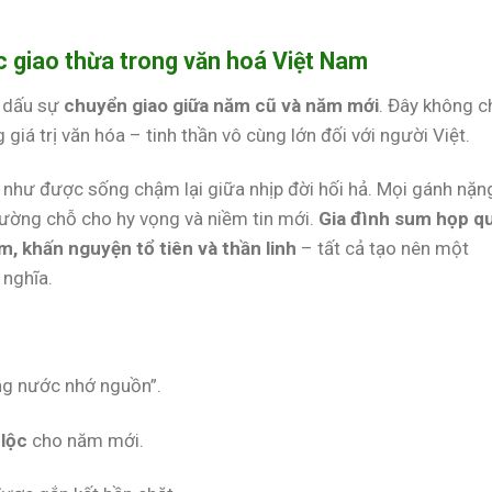
c giao thừa trong văn hoá Việt Nam
h dấu sự
chuyển giao giữa năm cũ và năm mới
. Đây không c
iá trị văn hóa – tinh thần vô cùng lớn đối với người Việt.
 như được sống chậm lại giữa nhịp đời hối hả. Mọi gánh nặn
ường chỗ cho hy vọng và niềm tin mới.
Gia đình sum họp q
, khấn nguyện tổ tiên và thần linh
– tất cả tạo nên một
 nghĩa.
ng nước nhớ nguồn”.
 lộc
cho năm mới.