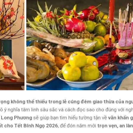
rọng không thể thiếu trong lễ cúng đêm giao thừa của ng
rõ ý nghĩa tâm linh sâu sắc và cách đọc sao cho đúng với ngh
 Long Phương
sẽ giúp bạn tìm hiểu tường tận về
văn khấn g
ất cho Tết Bính Ngọ 2026
, để đón năm mới
trọn vẹn, an là