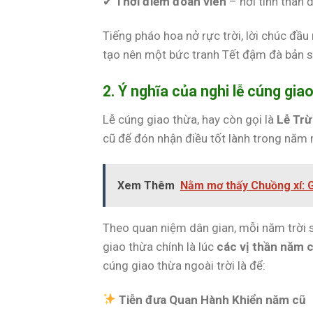
✔
Thời điểm đoàn viên
– nơi tình thân 
Tiếng pháo hoa nở rực trời, lời chúc đầ
tạo nên một bức tranh Tết đậm đà bản s
2. Ý nghĩa của nghi lễ cúng gia
Lễ cúng giao thừa, hay còn gọi là
Lễ Trừ
cũ để đón nhận điều tốt lành trong năm 
Xem Thêm
Nằm mơ thấy Chuồng xí: G
Theo quan niệm dân gian, mỗi năm trời
giao thừa chính là lúc
các vị thần năm c
cúng giao thừa ngoài trời là để:
Tiễn đưa Quan Hành Khiển năm cũ