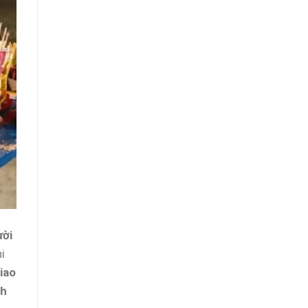
ười
i
iao
nh