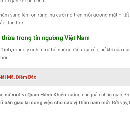
được gắn kết bền chặt.
u năm vang lên rộn ràng, nụ cười nở trên mỗi gương mặt – tất
ắc dân tộc.
o thừa trong tín ngưỡng Việt Nam
 Tịch
, mang ý nghĩa trừ bỏ những điều xui xẻo, uế khí của n
mới.
iải Mã, Điềm Báo
 sẽ
cử một vị Quan Hành Khiển
xuống cai quản nhân gian. Đ
ũ bàn giao lại công việc cho các vị thần năm mới
. Bởi vậy, 