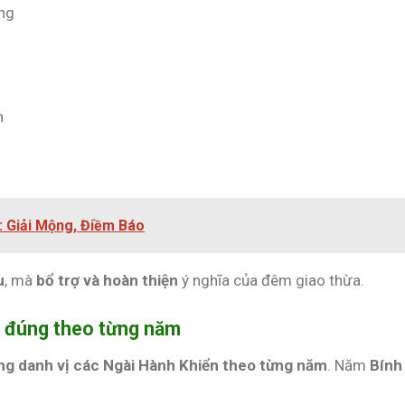
ông
n
: Giải Mộng, Điềm Báo
u
, mà
bổ trợ và hoàn thiện
ý nghĩa của đêm giao thừa.
a đúng theo từng năm
ng danh vị các Ngài Hành Khiển theo từng năm
. Năm
Bính