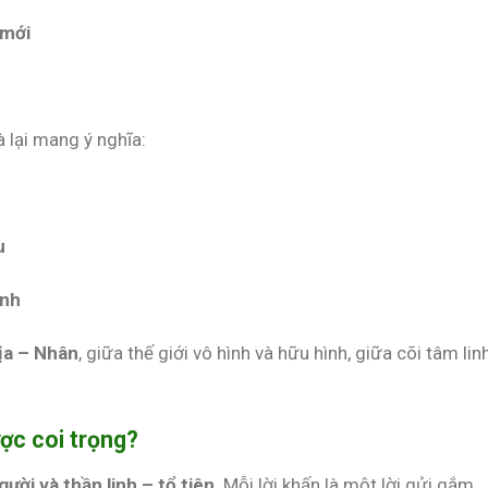
 mới
à lại mang ý nghĩa:
u
ịnh
ịa – Nhân
, giữa thế giới vô hình và hữu hình, giữa cõi tâm lin
ược coi trọng?
ười và thần linh – tổ tiên
. Mỗi lời khấn là một lời gửi gắm