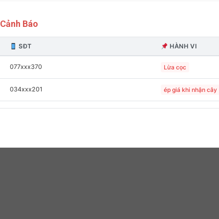
 Cảnh Báo
SĐT
HÀNH VI
077xxx370
Lừa cọc
034xxx201
ép giá khi nhận cây