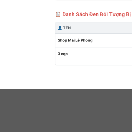
Danh Sách Đen Đối Tượng Bị
TÊN
Shop Mai Lê Phong
3 cọp