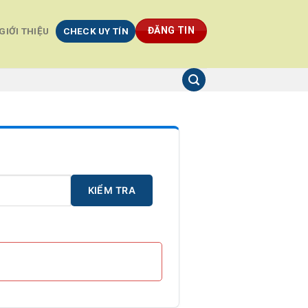
ĐĂNG TIN
GIỚI THIỆU
CHECK UY TÍN
KIỂM TRA