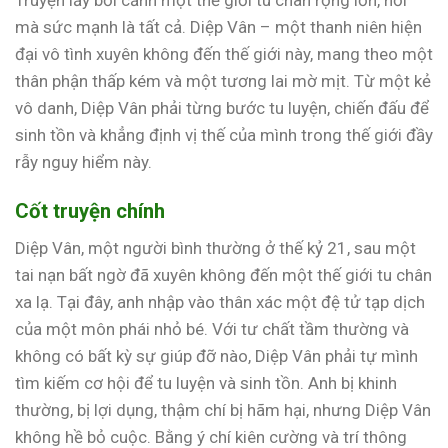
Truyện lấy bối cảnh một thế giới tu chân rộng lớn, nơi
mà sức mạnh là tất cả. Diệp Vân – một thanh niên hiện
đại vô tình xuyên không đến thế giới này, mang theo một
thân phận thấp kém và một tương lai mờ mịt. Từ một kẻ
vô danh, Diệp Vân phải từng bước tu luyện, chiến đấu để
sinh tồn và khẳng định vị thế của mình trong thế giới đầy
rẫy nguy hiểm này.
Cốt truyện chính
Diệp Vân, một người bình thường ở thế kỷ 21, sau một
tai nạn bất ngờ đã xuyên không đến một thế giới tu chân
xa lạ. Tại đây, anh nhập vào thân xác một đệ tử tạp dịch
của một môn phái nhỏ bé. Với tư chất tầm thường và
không có bất kỳ sự giúp đỡ nào, Diệp Vân phải tự mình
tìm kiếm cơ hội để tu luyện và sinh tồn. Anh bị khinh
thường, bị lợi dụng, thậm chí bị hãm hại, nhưng Diệp Vân
không hề bỏ cuộc. Bằng ý chí kiên cường và trí thông