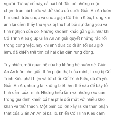
người. Từ sự cố này, cả hai bắt đầu có những cuộc
chạm trán hài hước và dở khóc dở cười. Giản An An luôn
tìm cách trêu chọc và chọc giận Cố Trình Kiêu, trong khi
anh lại cảm thấy thú vị và bị thu hút bởi sự đáng yêu và
tinh nghịch của cô. Những khoảnh khắc gần gũi, như khi
Cố Trình Kiêu giúp Giản An An giải quyết những rắc rối
trong công việc, hay khi anh đưa cô đi ăn tối sau giờ
làm, đã khiến trái tim cả hai dần dần rung động.
Tuy nhiên, mối quan hệ của họ không hề suôn sẻ. Giản
An An luôn che giấu thân phận thật của mình, lo sợ bị Cố
Trình Kiêu phát hiện và từ chối. Cố Trình Kiêu, dù đã yêu
Giản An An, nhưng lại không biết làm thế nào để bày tỏ
tình cảm của mình. Những hiểu lầm và những rào cản
trong gia đình khiến cả hai phải đối mặt với nhiều khó
khăn và thử thách. Một biến cố lớn xảy ra khi thân phận
thật của Giản An An bị bại lộ, khiến Cố Trình Kiêu cảm