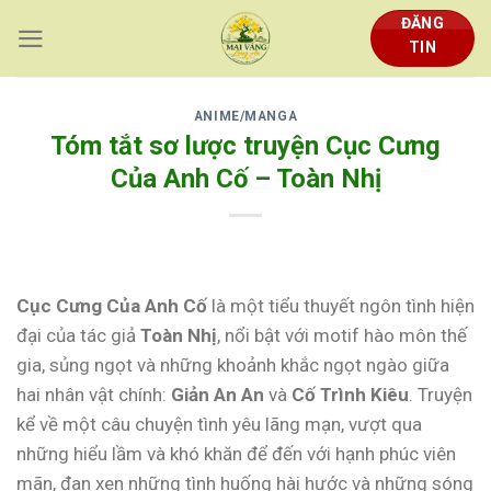
Skip
ĐĂNG
to
TIN
content
ANIME/MANGA
Tóm tắt sơ lược truyện Cục Cưng
Của Anh Cố – Toàn Nhị
Cục Cưng Của Anh Cố
là một tiểu thuyết ngôn tình hiện
đại của tác giả
Toàn Nhị
, nổi bật với motif hào môn thế
gia, sủng ngọt và những khoảnh khắc ngọt ngào giữa
hai nhân vật chính:
Giản An An
và
Cố Trình Kiêu
. Truyện
kể về một câu chuyện tình yêu lãng mạn, vượt qua
những hiểu lầm và khó khăn để đến với hạnh phúc viên
mãn, đan xen những tình huống hài hước và những sóng