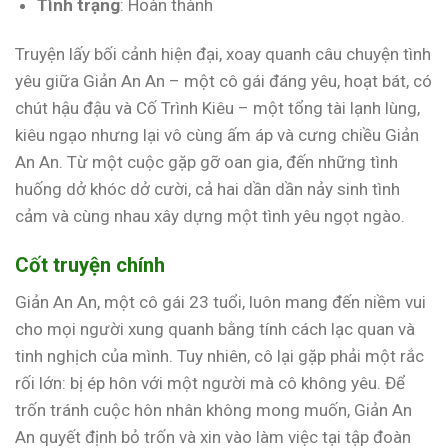
Tình trạng
: Hoàn thành
Truyện lấy bối cảnh hiện đại, xoay quanh câu chuyện tình
yêu giữa Giản An An – một cô gái đáng yêu, hoạt bát, có
chút hậu đậu và Cố Trình Kiêu – một tổng tài lạnh lùng,
kiêu ngạo nhưng lại vô cùng ấm áp và cưng chiều Giản
An An. Từ một cuộc gặp gỡ oan gia, đến những tình
huống dở khóc dở cười, cả hai dần dần nảy sinh tình
cảm và cùng nhau xây dựng một tình yêu ngọt ngào.
Cốt truyện chính
Giản An An, một cô gái 23 tuổi, luôn mang đến niềm vui
cho mọi người xung quanh bằng tính cách lạc quan và
tinh nghịch của mình. Tuy nhiên, cô lại gặp phải một rắc
rối lớn: bị ép hôn với một người mà cô không yêu. Để
trốn tránh cuộc hôn nhân không mong muốn, Giản An
An quyết định bỏ trốn và xin vào làm việc tại tập đoàn