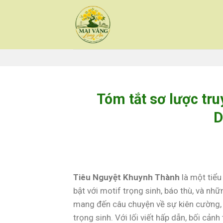
Skip
to
content
Tóm tắt sơ lược tr
D
Tiêu Nguyệt Khuynh Thành
là một tiểu
bật với motif trọng sinh, báo thù, và nhữ
mang đến câu chuyện về sự kiên cường, t
trọng sinh. Với lối viết hấp dẫn, bối cản