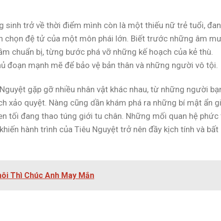
 sinh trở về thời điểm mình còn là một thiếu nữ trẻ tuổi, đa
ển chọn đệ tử của một môn phái lớn. Biết trước những âm m
hầm chuẩn bị, từng bước phá vỡ những kế hoạch của kẻ thù.
ủ đoạn mạnh mẽ để bảo vệ bản thân và những người vô tội.
êu Nguyệt gặp gỡ nhiều nhân vật khác nhau, từ những người bạ
ch xảo quyệt. Nàng cũng dần khám phá ra những bí mật ẩn g
en tối đang thao túng giới tu chân. Những mối quan hệ phức
iến hành trình của Tiêu Nguyệt trở nên đầy kịch tính và bất
Thôi Thì Chúc Anh May Mắn