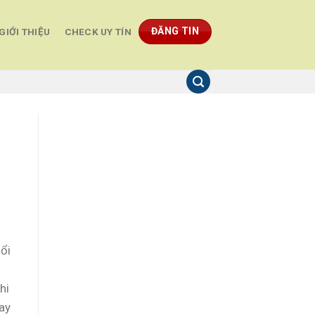
ĐĂNG TIN
GIỚI THIỆU
CHECK UY TÍN
nổi
hi
gay