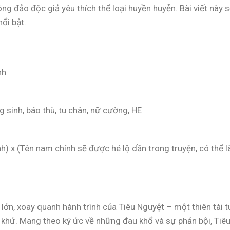
ng đảo độc giả yêu thích thể loại huyền huyễn. Bài viết này 
ổi bật.
nh
ng sinh, báo thù, tu chân, nữ cường, HE
nh) x (Tên nam chính sẽ được hé lộ dần trong truyện, có thể l
 lớn, xoay quanh hành trình của Tiêu Nguyệt – một thiên tài t
á khứ. Mang theo ký ức về những đau khổ và sự phản bội, Tiê