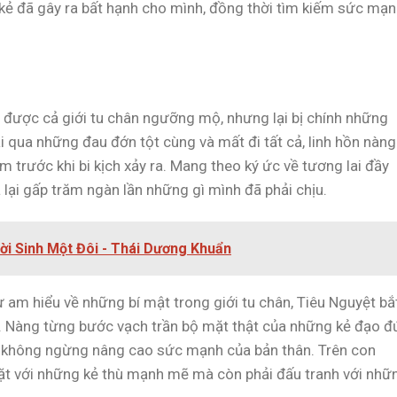
 kẻ đã gây ra bất hạnh cho mình, đồng thời tìm kiếm sức mạ
ện được cả giới tu chân ngưỡng mộ, nhưng lại bị chính những
ải qua những đau đớn tột cùng và mất đi tất cả, linh hồn nàng
 trước khi bi kịch xảy ra. Mang theo ký ức về tương lai đầy
 lại gấp trăm ngàn lần những gì mình đã phải chịu.
rời Sinh Một Đôi - Thái Dương Khuẩn
ự am hiểu về những bí mật trong giới tu chân, Tiêu Nguyệt bắ
ổ. Nàng từng bước vạch trần bộ mặt thật của những kẻ đạo đ
và không ngừng nâng cao sức mạnh của bản thân. Trên con
ặt với những kẻ thù mạnh mẽ mà còn phải đấu tranh với nhữ