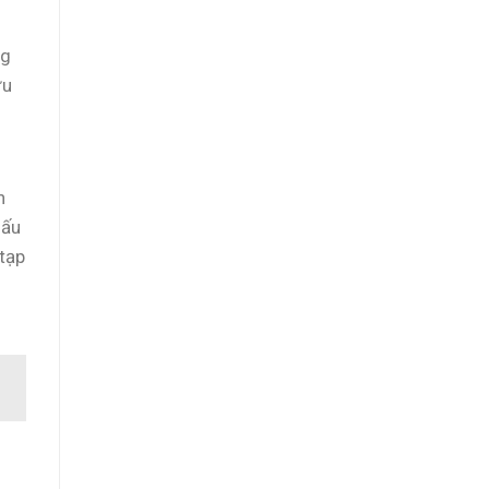
ng
ưu
n
iấu
 tạp