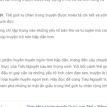
ết
: Thế giới tu chân trong truyện được miêu tả chi tiết và số
ười đọc.
ông chỉ tập trung vào những yếu tố báo thù và tu luyện mà cò
iúp truyện trở nên hấp dẫn hơn.
c phẩm huyền huyễn ngôn tình hấp dẫn, mang đến câu chuyệ
ch thực của Tiêu Nguyệt sau khi trọng sinh. Với bối cảnh thế gi
đấu trí gay cấn và những yếu tố tình cảm đan xen, truyện là 
 loại huyền huyễn ngôn tình. Hãy đọc để cùng Tiêu Nguyệt tr
hám phá những bí mật ẩn giấu trong thế giới tu chân rộng lớn
Tóm tắt sơ lược truyện Quỷ Loạn Thế – Đằng