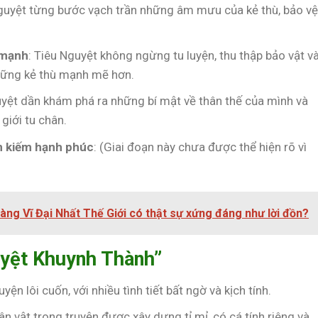
Nguyệt từng bước vạch trần những âm mưu của kẻ thù, bảo v
 mạnh
: Tiêu Nguyệt không ngừng tu luyện, thu thập bảo vật v
hững kẻ thù mạnh mẽ hơn.
uyệt dần khám phá ra những bí mật về thân thế của mình và
giới tu chân.
ìm kiếm hạnh phúc
: (Giai đoạn này chưa được thể hiện rõ vì
ng Vĩ Đại Nhất Thế Giới có thật sự xứng đáng như lời đồn?
uyệt Khuynh Thành”
uyện lôi cuốn, với nhiều tình tiết bất ngờ và kịch tính.
ân vật trong truyện được xây dựng tỉ mỉ, có cá tính riêng và