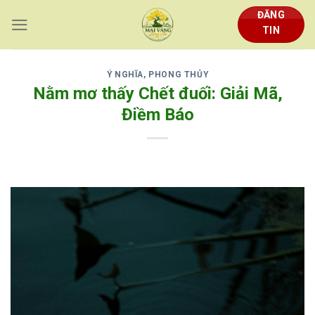
Skip
ĐĂNG
to
TIN
content
Ý NGHĨA, PHONG THỦY
Nằm mơ thấy Chết đuối: Giải Mã,
Điềm Báo