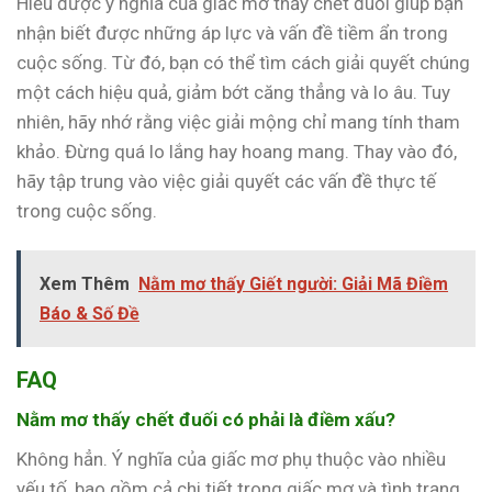
Hiểu được ý nghĩa của giấc mơ thấy chết đuối giúp bạn
nhận biết được những áp lực và vấn đề tiềm ẩn trong
cuộc sống. Từ đó, bạn có thể tìm cách giải quyết chúng
một cách hiệu quả, giảm bớt căng thẳng và lo âu. Tuy
nhiên, hãy nhớ rằng việc giải mộng chỉ mang tính tham
khảo. Đừng quá lo lắng hay hoang mang. Thay vào đó,
hãy tập trung vào việc giải quyết các vấn đề thực tế
trong cuộc sống.
Xem Thêm
Nằm mơ thấy Giết người: Giải Mã Điềm
Báo & Số Đề
FAQ
Nằm mơ thấy chết đuối có phải là điềm xấu?
Không hẳn. Ý nghĩa của giấc mơ phụ thuộc vào nhiều
yếu tố, bao gồm cả chi tiết trong giấc mơ và tình trạng