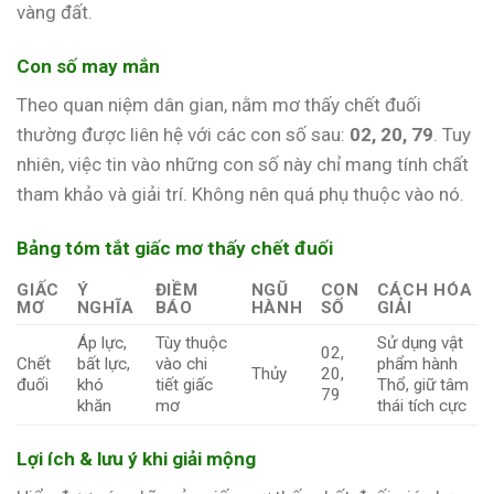
vàng đất.
Con số may mắn
Theo quan niệm dân gian, nằm mơ thấy chết đuối
thường được liên hệ với các con số sau:
02, 20, 79
. Tuy
nhiên, việc tin vào những con số này chỉ mang tính chất
tham khảo và giải trí. Không nên quá phụ thuộc vào nó.
Bảng tóm tắt giấc mơ thấy chết đuối
GIẤC
Ý
ĐIỀM
NGŨ
CON
CÁCH HÓA
MƠ
NGHĨA
BÁO
HÀNH
SỐ
GIẢI
Áp lực,
Tùy thuộc
Sử dụng vật
02,
Chết
bất lực,
vào chi
phẩm hành
Thủy
20,
đuối
khó
tiết giấc
Thổ, giữ tâm
79
khăn
mơ
thái tích cực
Lợi ích & lưu ý khi giải mộng