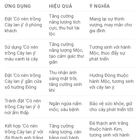
ỨNG DỤNG
HIỆU QUẢ
Ý NGHĨA
Tăng cường
Đặt ‘Có nên trồng
Mang lại sự thịnh
năng lượng tích
Cây lan ý’ ở phòng
vượng, may mắn cho
cực, thu hút tài
khách
gia đình.
lộc
Tăng cường
Sử dụng ‘Có nên
Tương sinh với hành
năng lượng Mộc,
trồng Cây lan ý’
Mộc, thúc đẩy sự
tạo cảm giác thư
màu xanh lá cây
phát triển.
giãn
Thu nhận ánh
Đặt ‘Có nên trồng
Hướng Đông thuộc
sáng mặt trời,
Cây lan ý’ gần cửa
hành Mộc, tương sinh
tăng cường sinh
sổ hướng Đông
với cây lan ý.
khí
Tránh đặt ‘Có nên
Ngăn ngừa nấm
Bảo vệ sức khỏe, giữ
trồng Cây lan ý’ ở
mốc, sâu bệnh
cho cây phát triển tốt.
nơi ẩm thấp
Đá thạch anh trắng
Kết hợp ‘Có nên
Tăng cường
thuộc hành Kim,
trồng Cây lan ý’ với
năng lượng, cân
tương sinh với hành
đá thạch anh trắng
bằng ngũ hành