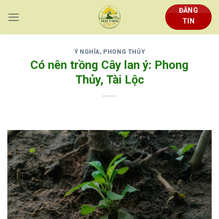
Skip
ĐĂNG
to
TIN
content
Ý NGHĨA, PHONG THỦY
Có nên trồng Cây lan ý: Phong
Thủy, Tài Lộc