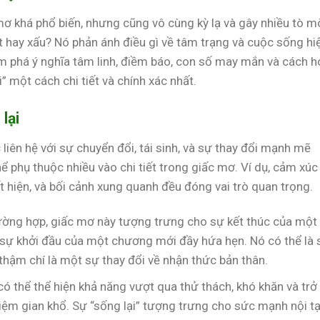
ơ khá phổ biến, nhưng cũng vô cùng kỳ lạ và gây nhiều tò m
 hay xấu? Nó phản ánh điều gì về tâm trạng và cuộc sống hi
hám phá ý nghĩa tâm linh, điềm báo, con số may mắn và cách h
 một cách chi tiết và chính xác nhất.
lại
iên hệ với sự chuyển đổi, tái sinh, và sự thay đổi mạnh mẽ
hể phụ thuộc nhiều vào chi tiết trong giấc mơ. Ví dụ, cảm xúc
 hiện, và bối cảnh xung quanh đều đóng vai trò quan trọng.
ường hợp, giấc mơ này tượng trưng cho sự kết thúc của một
 sự khởi đầu của một chương mới đầy hứa hẹn. Nó có thể là 
 thậm chí là một sự thay đổi về nhận thức bản thân.
 thể thể hiện khả năng vượt qua thử thách, khó khăn và trở
ệm gian khổ. Sự “sống lại” tượng trưng cho sức mạnh nội tạ