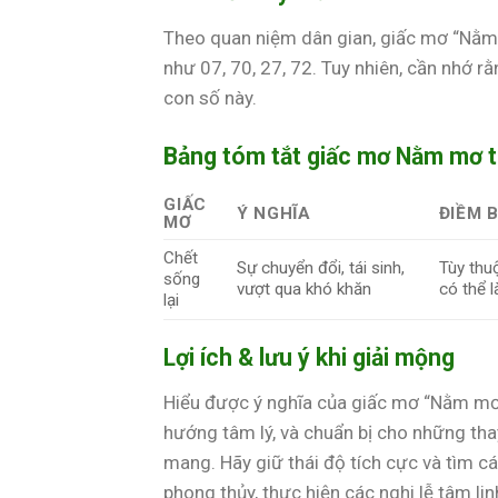
Theo quan niệm dân gian, giấc mơ “Nằm 
như 07, 70, 27, 72. Tuy nhiên, cần nhớ 
con số này.
Bảng tóm tắt giấc mơ Nằm mơ t
GIẤC
Ý NGHĨA
ĐIỀM 
MƠ
Chết
Sự chuyển đổi, tái sinh,
Tùy thuộ
sống
vượt qua khó khăn
có thể l
lại
Lợi ích & lưu ý khi giải mộng
Hiểu được ý nghĩa của giấc mơ “Nằm mơ t
hướng tâm lý, và chuẩn bị cho những tha
mang. Hãy giữ thái độ tích cực và tìm 
phong thủy, thực hiện các nghi lễ tâm lin