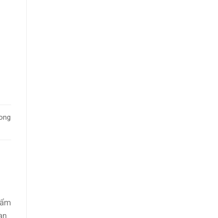
ong
hẩm
ạn