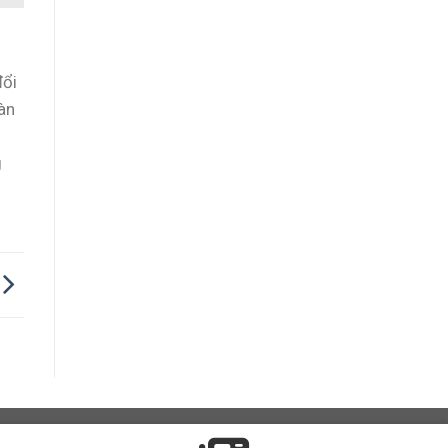
đổi
àn
g