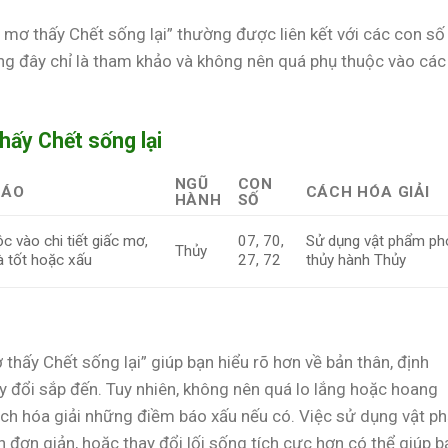
mơ thấy Chết sống lại” thường được liên kết với các con số
rằng đây chỉ là tham khảo và không nên quá phụ thuộc vào các
hấy Chết sống lại
NGŨ
CON
BÁO
CÁCH HÓA GIẢI
HÀNH
SỐ
c vào chi tiết giấc mơ,
07, 70,
Sử dụng vật phẩm ph
Thủy
à tốt hoặc xấu
27, 72
thủy hành Thủy
hấy Chết sống lại” giúp bạn hiểu rõ hơn về bản thân, định
y đổi sắp đến. Tuy nhiên, không nên quá lo lắng hoặc hoang
cách hóa giải những điềm báo xấu nếu có. Việc sử dụng vật p
h đơn giản, hoặc thay đổi lối sống tích cực hơn có thể giúp b