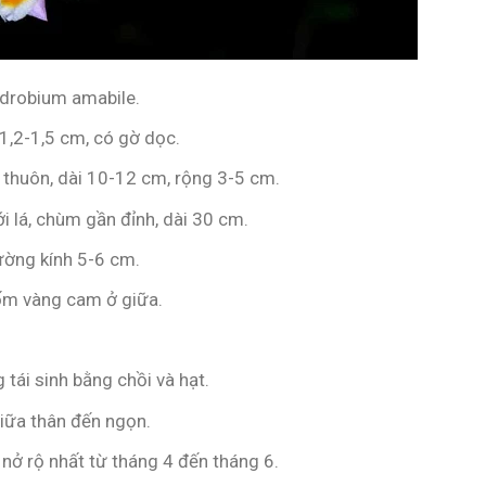
endrobium amabile.
1,2-1,5 cm, có gờ dọc.
c thuôn, dài 10-12 cm, rộng 3-5 cm.
 lá, chùm gần đỉnh, dài 30 cm.
ường kính 5-6 cm.
đốm vàng cam ở giữa.
 tái sinh bằng chồi và hạt.
giữa thân đến ngọn.
 nở rộ nhất từ tháng 4 đến tháng 6.