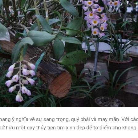
 mang ý nghĩa về sự sang trọng, quý phái và may mắn. Với cá
sở hữu một cây thủy tiên tím xinh đẹp để tô điểm cho không