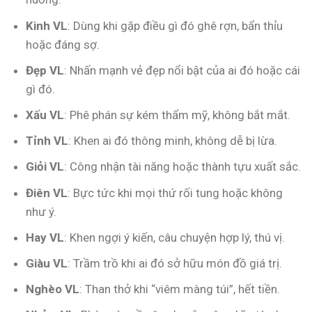
Kinh VL
: Dùng khi gặp điều gì đó ghê rợn, bẩn thỉu
hoặc đáng sợ.
Đẹp VL
: Nhấn mạnh vẻ đẹp nổi bật của ai đó hoặc cái
gì đó.
Xấu VL
: Phê phán sự kém thẩm mỹ, không bắt mắt.
Tỉnh VL
: Khen ai đó thông minh, không dễ bị lừa.
Giỏi VL
: Công nhận tài năng hoặc thành tựu xuất sắc.
Điên VL
: Bực tức khi mọi thứ rối tung hoặc không
như ý.
Hay VL
: Khen ngợi ý kiến, câu chuyện hợp lý, thú vị.
Giàu VL
: Trầm trồ khi ai đó sở hữu món đồ giá trị.
Nghèo VL
: Than thở khi “viêm màng túi”, hết tiền.