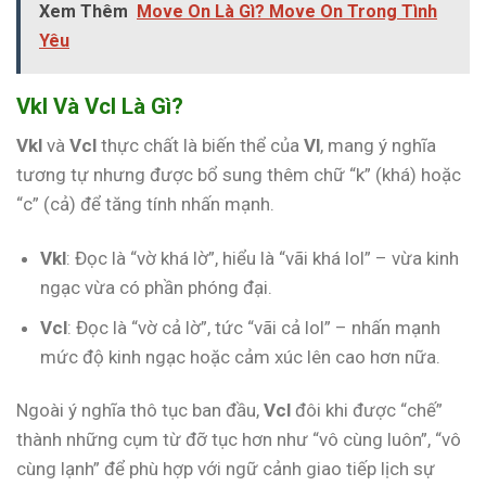
Xem Thêm
Move On Là Gì? Move On Trong Tình
Yêu
Vkl Và Vcl Là Gì?
Vkl
và
Vcl
thực chất là biến thể của
Vl
, mang ý nghĩa
tương tự nhưng được bổ sung thêm chữ “k” (khá) hoặc
“c” (cả) để tăng tính nhấn mạnh.
Vkl
: Đọc là “vờ khá lờ”, hiểu là “vãi khá lol” – vừa kinh
ngạc vừa có phần phóng đại.
Vcl
: Đọc là “vờ cả lờ”, tức “vãi cả lol” – nhấn mạnh
mức độ kinh ngạc hoặc cảm xúc lên cao hơn nữa.
Ngoài ý nghĩa thô tục ban đầu,
Vcl
đôi khi được “chế”
thành những cụm từ đỡ tục hơn như “vô cùng luôn”, “vô
cùng lạnh” để phù hợp với ngữ cảnh giao tiếp lịch sự