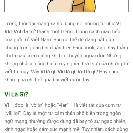
Trong thời đại mạng xã hội bùng nổ, những từ như
Vl
,
Vkl
,
Vcl
đã trở thành “hot trend” trong cách giao tiếp
của giới trẻ Việt Nam. Bạn có thể dễ dàng bắt gặp
chúng trong các bình luận trên Facebook, Zalo hay thậm
chí là câu cửa miệng khi trò chuyện ngoài đời. Nhưng
không phải ai cũng hiểu rõ ý nghĩa thực sự của những từ
viết tắt này. Vậy
Vl là gì
,
Vkl là gì
,
Vcl là gì
? Hãy cùng
khám phá chi tiết qua bài viết dưới đây!
Vl Là Gì?
Vl
– đọc là “vờ lờ” hoặc “vler” – là viết tắt của cụm từ
“vãi lol”. Đây là một từ cảm thán phổ biến trong ngôn
ngữ mạng, thường được dùng để bày tỏ sự ngạc nhiên,
kinh ngạc hoặc cảm xúc mạnh mẽ. Tuy nhiên, cách dùng