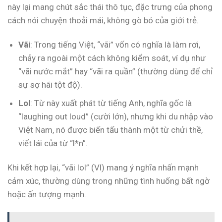
này lại mang chút sắc thái thô tục, đặc trưng của phong
cách nói chuyện thoải mái, không gò bó của giới trẻ.
Vãi
: Trong tiếng Việt, “vãi” vốn có nghĩa là làm rơi,
chảy ra ngoài một cách không kiểm soát, ví dụ như
“vãi nước mắt” hay “vãi ra quần” (thường dùng để chỉ
sự sợ hãi tột độ).
Lol
: Từ này xuất phát từ tiếng Anh, nghĩa gốc là
“laughing out loud” (cười lớn), nhưng khi du nhập vào
Việt Nam, nó được biến tấu thành một từ chửi thề,
viết lái của từ “l*n”.
Khi kết hợp lại, “vãi lol” (Vl) mang ý nghĩa nhấn mạnh
cảm xúc, thường dùng trong những tình huống bất ngờ
hoặc ấn tượng mạnh.