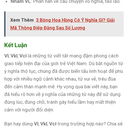
Nhảm VL
: Phàn nàn về câu chuyện vô nghĩa, tào lao.
Xem Thêm
3 Bông Hoa Hồng Có Ý Nghĩa Gì? Giải
Mã Thông Điệp Đằng Sau Số Lượng
Kết Luận
Vl
,
Vkl
,
Vcl
là những từ viết tắt mang đậm phong cách
giao tiếp hiện đại của giới trẻ Việt Nam. Dù bắt nguồn từ
ý nghĩa thô tục, chúng đã được biến tấu linh hoạt để phù
hợp với nhiều ngữ cảnh khác nhau, từ vui vẻ, trêu đùa
đến cảm thán mạnh mẽ. Hy vọng qua bài viết này, bạn
đã hiểu rõ hơn về ý nghĩa của những từ này để sử dụng
đúng lúc, đúng chỗ, tránh gây hiểu lầm hay mất thiện
cảm với người đối diện.
Bạn hay dùng
Vl
,
Vkl
,
Vcl
trong trường hợp nào? Chia sẻ