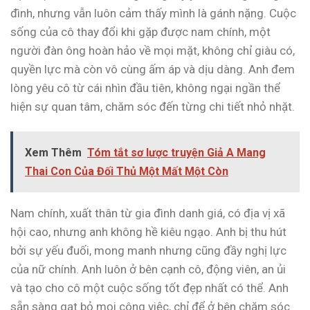
đình, nhưng vẫn luôn cảm thấy mình là gánh nặng. Cuộc
sống của cô thay đổi khi gặp được nam chính, một
người đàn ông hoàn hảo về mọi mặt, không chỉ giàu có,
quyền lực mà còn vô cùng ấm áp và dịu dàng. Anh đem
lòng yêu cô từ cái nhìn đầu tiên, không ngại ngần thể
hiện sự quan tâm, chăm sóc đến từng chi tiết nhỏ nhặt.
Xem Thêm
Tóm tắt sơ lược truyện Giả A Mang
Thai Con Của Đối Thủ Một Mất Một Còn
Nam chính, xuất thân từ gia đình danh giá, có địa vị xã
hội cao, nhưng anh không hề kiêu ngạo. Anh bị thu hút
bởi sự yếu đuối, mong manh nhưng cũng đầy nghị lực
của nữ chính. Anh luôn ở bên cạnh cô, động viên, an ủi
và tạo cho cô một cuộc sống tốt đẹp nhất có thể. Anh
sẵn sàng gạt bỏ mọi công việc, chỉ để ở bên chăm sóc