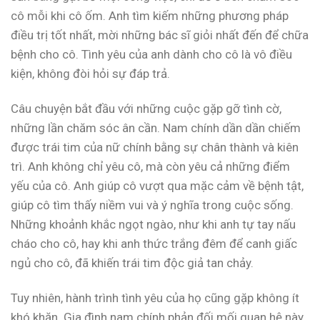
cô mỗi khi cô ốm. Anh tìm kiếm những phương pháp
điều trị tốt nhất, mời những bác sĩ giỏi nhất đến để chữa
bệnh cho cô. Tình yêu của anh dành cho cô là vô điều
kiện, không đòi hỏi sự đáp trả.
Câu chuyện bắt đầu với những cuộc gặp gỡ tình cờ,
những lần chăm sóc ân cần. Nam chính dần dần chiếm
được trái tim của nữ chính bằng sự chân thành và kiên
trì. Anh không chỉ yêu cô, mà còn yêu cả những điểm
yếu của cô. Anh giúp cô vượt qua mặc cảm về bệnh tật,
giúp cô tìm thấy niềm vui và ý nghĩa trong cuộc sống.
Những khoảnh khắc ngọt ngào, như khi anh tự tay nấu
cháo cho cô, hay khi anh thức trắng đêm để canh giấc
ngủ cho cô, đã khiến trái tim độc giả tan chảy.
Tuy nhiên, hành trình tình yêu của họ cũng gặp không ít
khó khăn. Gia đình nam chính phản đối mối quan hệ này,