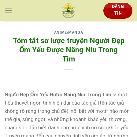
Skip
ĐĂNG
to
TIN
content
ANIME/MANGA
Tóm tắt sơ lược truyện Người Đẹp
Ốm Yếu Được Nâng Niu Trong
Tim
Người Đẹp Ốm Yếu Được Nâng Niu Trong Tim
là một
tiểu thuyết ngôn tình hiện đại của tác giả (tên tác giả
không rõ ràng trong chủ đề), nổi bật với motif hào môn
thế gia, sủng ngọt, và những khoảnh khắc yêu thương,
chăm sóc đặc biệt dành cho nữ chính có sức khỏe yếu.
Truyện mang đến câu chuyện tình yêu ấm áp, từ những