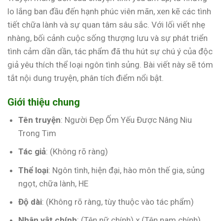
lo lắng ban đầu đến hạnh phúc viên mãn, xen kẽ các tình
tiết chữa lành và sự quan tâm sâu sắc. Với lối viết nhẹ
nhàng, bối cảnh cuộc sống thượng lưu và sự phát triển
tình cảm dần dần, tác phẩm đã thu hút sự chú ý của độc
giả yêu thích thể loại ngôn tình sủng. Bài viết này sẽ tóm
tắt nội dung truyện, phân tích điểm nổi bật.
Giới thiệu chung
Tên truyện
: Người Đẹp Ốm Yếu Được Nâng Niu
Trong Tim
Tác giả
: (Không rõ ràng)
Thể loại
: Ngôn tình, hiện đại, hào môn thế gia, sủng
ngọt, chữa lành, HE
Độ dài
: (Không rõ ràng, tùy thuộc vào tác phẩm)
Nhân vật chính
: (Tên nữ chính) x (Tên nam chính)