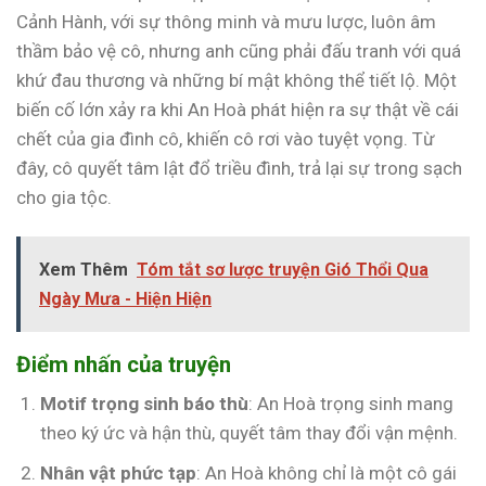
Cảnh Hành, với sự thông minh và mưu lược, luôn âm
thầm bảo vệ cô, nhưng anh cũng phải đấu tranh với quá
khứ đau thương và những bí mật không thể tiết lộ. Một
biến cố lớn xảy ra khi An Hoà phát hiện ra sự thật về cái
chết của gia đình cô, khiến cô rơi vào tuyệt vọng. Từ
đây, cô quyết tâm lật đổ triều đình, trả lại sự trong sạch
cho gia tộc.
Xem Thêm
Tóm tắt sơ lược truyện Gió Thổi Qua
Ngày Mưa - Hiện Hiện
Điểm nhấn của truyện
Motif trọng sinh báo thù
: An Hoà trọng sinh mang
theo ký ức và hận thù, quyết tâm thay đổi vận mệnh.
Nhân vật phức tạp
: An Hoà không chỉ là một cô gái