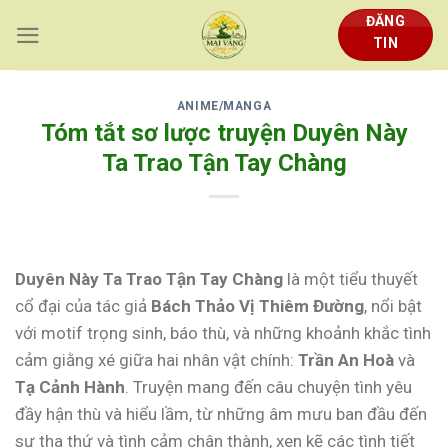
Skip
ĐĂNG
to
TIN
content
ANIME/MANGA
Tóm tắt sơ lược truyện Duyên Này
Ta Trao Tận Tay Chàng
Duyên Này Ta Trao Tận Tay Chàng
là một tiểu thuyết
cổ đại của tác giả
Bách Thảo Vị Thiêm Đường
, nổi bật
với motif trọng sinh, báo thù, và những khoảnh khắc tình
cảm giằng xé giữa hai nhân vật chính:
Trần An Hoà
và
Tạ Cảnh Hành
. Truyện mang đến câu chuyện tình yêu
đầy hận thù và hiểu lầm, từ những âm mưu ban đầu đến
sự tha thứ và tình cảm chân thành, xen kẽ các tình tiết