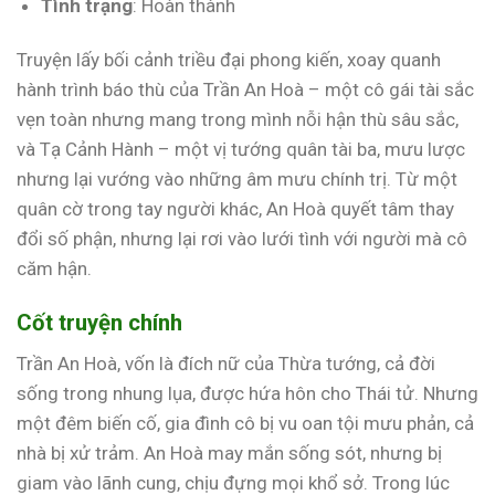
Tình trạng
: Hoàn thành
Truyện lấy bối cảnh triều đại phong kiến, xoay quanh
hành trình báo thù của Trần An Hoà – một cô gái tài sắc
vẹn toàn nhưng mang trong mình nỗi hận thù sâu sắc,
và Tạ Cảnh Hành – một vị tướng quân tài ba, mưu lược
nhưng lại vướng vào những âm mưu chính trị. Từ một
quân cờ trong tay người khác, An Hoà quyết tâm thay
đổi số phận, nhưng lại rơi vào lưới tình với người mà cô
căm hận.
Cốt truyện chính
Trần An Hoà, vốn là đích nữ của Thừa tướng, cả đời
sống trong nhung lụa, được hứa hôn cho Thái tử. Nhưng
một đêm biến cố, gia đình cô bị vu oan tội mưu phản, cả
nhà bị xử trảm. An Hoà may mắn sống sót, nhưng bị
giam vào lãnh cung, chịu đựng mọi khổ sở. Trong lúc