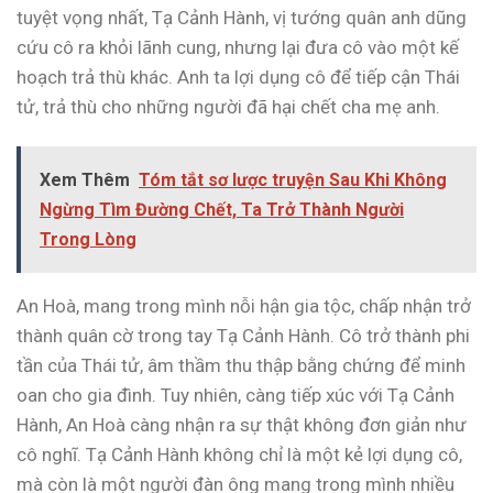
tuyệt vọng nhất, Tạ Cảnh Hành, vị tướng quân anh dũng
cứu cô ra khỏi lãnh cung, nhưng lại đưa cô vào một kế
hoạch trả thù khác. Anh ta lợi dụng cô để tiếp cận Thái
tử, trả thù cho những người đã hại chết cha mẹ anh.
Xem Thêm
Tóm tắt sơ lược truyện Sau Khi Không
Ngừng Tìm Đường Chết, Ta Trở Thành Người
Trong Lòng
An Hoà, mang trong mình nỗi hận gia tộc, chấp nhận trở
thành quân cờ trong tay Tạ Cảnh Hành. Cô trở thành phi
tần của Thái tử, âm thầm thu thập bằng chứng để minh
oan cho gia đình. Tuy nhiên, càng tiếp xúc với Tạ Cảnh
Hành, An Hoà càng nhận ra sự thật không đơn giản như
cô nghĩ. Tạ Cảnh Hành không chỉ là một kẻ lợi dụng cô,
mà còn là một người đàn ông mang trong mình nhiều