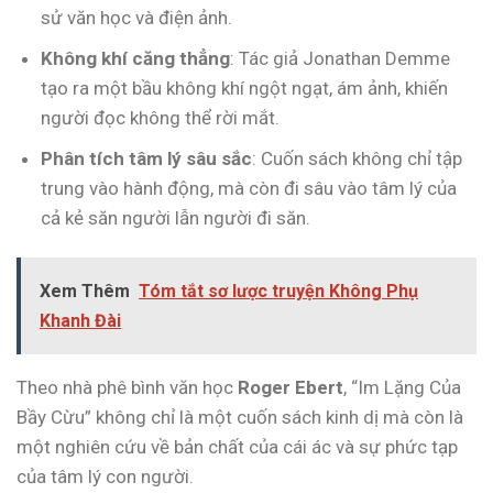
sử văn học và điện ảnh.
Không khí căng thẳng
: Tác giả Jonathan Demme
tạo ra một bầu không khí ngột ngạt, ám ảnh, khiến
người đọc không thể rời mắt.
Phân tích tâm lý sâu sắc
: Cuốn sách không chỉ tập
trung vào hành động, mà còn đi sâu vào tâm lý của
cả kẻ săn người lẫn người đi săn.
Xem Thêm
Tóm tắt sơ lược truyện Không Phụ
Khanh Đài
Theo nhà phê bình văn học
Roger Ebert
, “Im Lặng Của
Bầy Cừu” không chỉ là một cuốn sách kinh dị mà còn là
một nghiên cứu về bản chất của cái ác và sự phức tạp
của tâm lý con người.