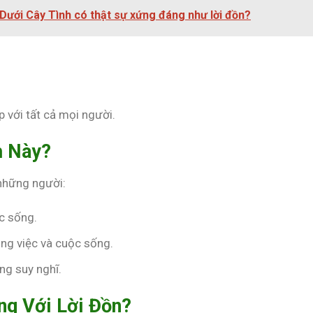
ưới Cây Tình có thật sự xứng đáng như lời đồn?
 với tất cả mọi người.
h Này?
những người:
c sống.
ng việc và cuộc sống.
ng suy nghĩ.
ng Với Lời Đồn?