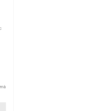
c
, mà