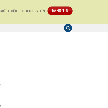
ĐĂNG TIN
GIỚI THIỆU
CHECK UY TÍN
”
ó