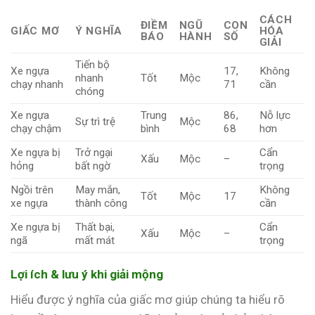
CÁCH
ĐIỀM
NGŨ
CON
GIẤC MƠ
Ý NGHĨA
HÓA
BÁO
HÀNH
SỐ
GIẢI
Tiến bộ
Xe ngựa
17,
Không
nhanh
Tốt
Mộc
chạy nhanh
71
cần
chóng
Xe ngựa
Trung
86,
Nỗ lực
Sự trì trệ
Mộc
chạy chậm
bình
68
hơn
Xe ngựa bị
Trở ngại
Cẩn
Xấu
Mộc
–
hỏng
bất ngờ
trọng
Ngồi trên
May mắn,
Không
Tốt
Mộc
17
xe ngựa
thành công
cần
Xe ngựa bị
Thất bại,
Cẩn
Xấu
Mộc
–
ngã
mất mát
trọng
Lợi ích & lưu ý khi giải mộng
Hiểu được ý nghĩa của giấc mơ giúp chúng ta hiểu rõ