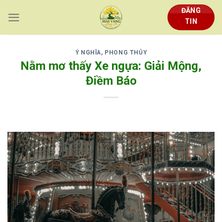
Skip
ĐĂNG
to
TIN
content
Ý NGHĨA, PHONG THỦY
Nằm mơ thấy Xe ngựa: Giải Mộng,
Điềm Báo