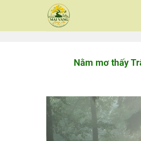
Skip
to
content
Nằm mơ thấy Trâ