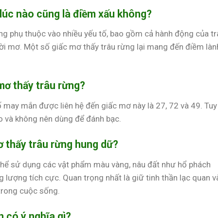
 lúc nào cũng là điềm xấu không?
ng phụ thuộc vào nhiều yếu tố, bao gồm cả hành động của tr
i mơ. Một số giấc mơ thấy trâu rừng lại mang đến điềm làn
mơ thấy trâu rừng?
 may mắn được liên hệ đến giấc mơ này là 27, 72 và 49. Tuy
ảo và không nên dùng để đánh bạc.
ơ thấy trâu rừng hung dữ?
thể sử dụng các vật phẩm màu vàng, nâu đất như hổ phách
lượng tích cực. Quan trọng nhất là giữ tinh thần lạc quan v
trong cuộc sống.
 có ý nghĩa gì?