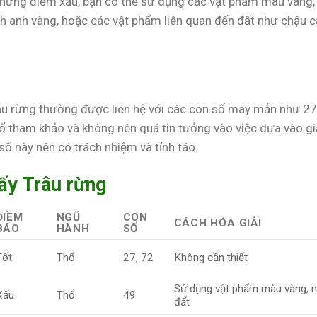
những điềm xấu, bạn có thể sử dụng các vật phẩm màu vàng,
h anh vàng, hoặc các vật phẩm liên quan đến đất như chậu c
râu rừng thường được liên hệ với các con số may mắn như 27
 số tham khảo và không nên quá tin tưởng vào việc dựa vào g
số này nên có trách nhiệm và tỉnh táo.
ấy Trâu rừng
ĐIỀM
NGŨ
CON
CÁCH HÓA GIẢI
BÁO
HÀNH
SỐ
Tốt
Thổ
27, 72
Không cần thiết
Sử dụng vật phẩm màu vàng, 
Xấu
Thổ
49
đất