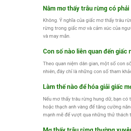
Nằm mơ thấy trâu rừng có phải
Không. Ý nghĩa của giấc mơ thấy trâu rừ
rừng trong giấc mơ và cảm xúc của ngườ
và may mắn.
Con số nào liên quan đến giấc 
Theo quan niệm dân gian, một số con số
nhiên, đây chỉ là những con số tham kh
Làm thế nào để hóa giải giấc m
Nếu mơ thấy trâu rừng hung dữ, bạn có 
hoặc thạch anh vàng để tăng cường năng 
mạnh mẽ để vượt qua những thử thách 
Mơ thấy trâu rừng thường xuyên