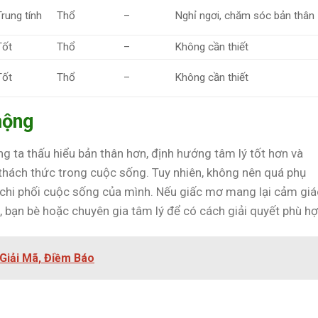
Trung tính
Thổ
–
Nghỉ ngơi, chăm sóc bản thân
Tốt
Thổ
–
Không cần thiết
Tốt
Thổ
–
Không cần thiết
mộng
g ta thấu hiểu bản thân hơn, định hướng tâm lý tốt hơn và
 thách thức trong cuộc sống. Tuy nhiên, không nên quá phụ
 chi phối cuộc sống của mình. Nếu giấc mơ mang lại cảm giá
h, bạn bè hoặc chuyên gia tâm lý để có cách giải quyết phù hợ
Giải Mã, Điềm Báo