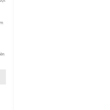
đột
âm
rên