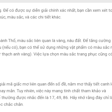
g. Để có được sự diễn giải chính xác nhất, bạn cần xem xét t
c, màu sắc, và các chi tiết khác.
ành Thổ, màu sắc liên quan là vàng, nâu đất. Để tăng cường
ấu (nếu có), bạn có thể sử dụng những vật phẩm có màu sắc 
ư thạch anh vàng). Việc lựa chọn màu sắc trang phục cũng c
iải mã giấc mơ liên quan đến số đề, nằm mơ thấy tiết canh 
may mắn. Tuy nhiên, việc này mang tính chất tham khảo và
thường được nhắc đến là 17, 49, 86. Hãy nhớ rằng đây chỉ l
ọc chắc chắn.