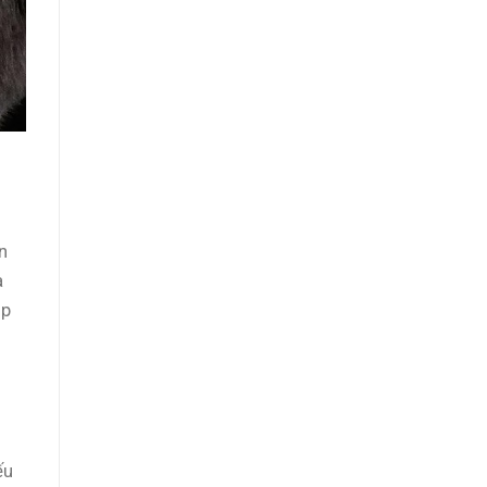
n
a
úp
ếu