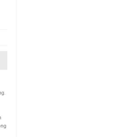
ng.
n
ọng