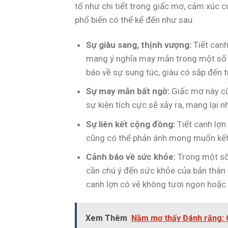
tố như chi tiết trong giấc mơ, cảm xúc 
phổ biến có thể kể đến như sau:
Sự giàu sang, thịnh vượng:
Tiết canh
mang ý nghĩa may mắn trong một số nề
báo về sự sung túc, giàu có sắp đến t
Sự may mắn bất ngờ:
Giấc mơ này cũ
sự kiện tích cực sẽ xảy ra, mang lại nh
Sự liên kết cộng đồng:
Tiết canh lợn 
cũng có thể phản ánh mong muốn kết n
Cảnh báo về sức khỏe:
Trong một số 
cần chú ý đến sức khỏe của bản thân 
canh lợn có vẻ không tươi ngon hoặc 
Xem Thêm
Nằm mơ thấy Đánh răng: 