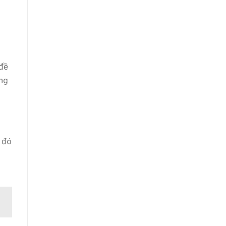
 đề
ong
o đó