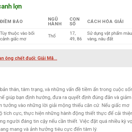
canh lợn
NGŨ
CON
ĐIỀM BÁO
CÁCH HÓA GIẢI
HÀNH
SỐ
Tùy thuộc vào bối
17,
Sử dụng vật phẩm màu
Thổ
cảnh giấc mơ
49, 86
vàng, nâu đất
 ông chết đuối: Giải Mã...
 bản thân, tâm trạng, và những vấn đề tiềm ẩn trong cuộc số
hể giúp bạn định hướng, đưa ra quyết định đúng đắn và giảm
tin tưởng vào những lời giải mộng thiếu căn cứ. Nếu giấc mơ
độ tích cực, thực hiện những hành động thiết thực để cải thiệ
ng người đáng tin cậy nếu cần thiết. Việc đặt quá nhiều kỳ v
oang mang và ảnh hưởng tiêu cực đến tâm lý.