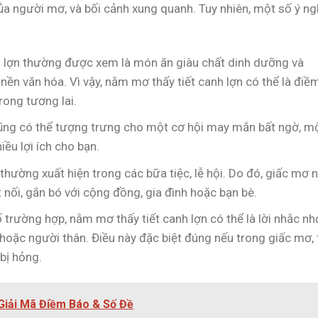
của người mơ, và bối cảnh xung quanh. Tuy nhiên, một số ý ng
 lợn thường được xem là món ăn giàu chất dinh dưỡng và
n văn hóa. Vì vậy, nằm mơ thấy tiết canh lợn có thể là điề
rong tương lai.
ng có thể tượng trưng cho một cơ hội may mắn bất ngờ, m
iều lợi ích cho bạn.
thường xuất hiện trong các bữa tiệc, lễ hội. Do đó, giấc mơ 
ối, gắn bó với cộng đồng, gia đình hoặc bạn bè.
trường hợp, nằm mơ thấy tiết canh lợn có thể là lời nhắc nh
hoặc người thân. Điều này đặc biệt đúng nếu trong giấc mơ, 
bị hỏng.
Giải Mã Điềm Báo & Số Đề