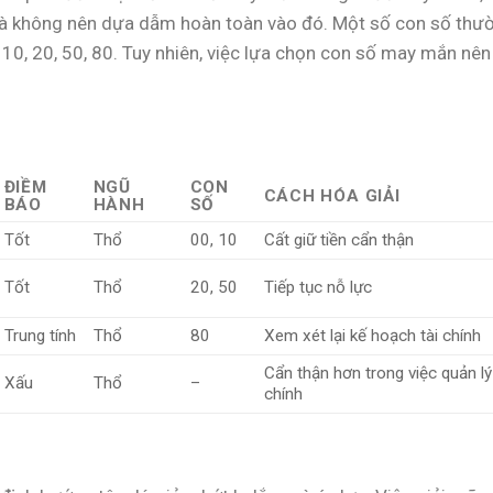
 và không nên dựa dẫm hoàn toàn vào đó. Một số con số thư
, 10, 20, 50, 80. Tuy nhiên, việc lựa chọn con số may mắn nên
ĐIỀM
NGŨ
CON
CÁCH HÓA GIẢI
BÁO
HÀNH
SỐ
Tốt
Thổ
00, 10
Cất giữ tiền cẩn thận
Tốt
Thổ
20, 50
Tiếp tục nỗ lực
Trung tính
Thổ
80
Xem xét lại kế hoạch tài chính
Cẩn thận hơn trong việc quản lý 
Xấu
Thổ
–
chính