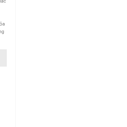
iấc
tỏa
ng