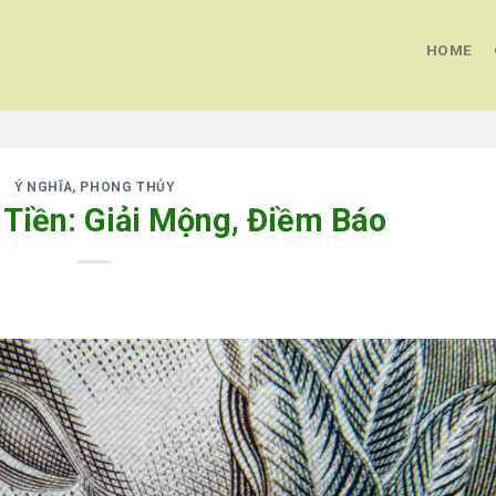
HOME
Ý NGHĨA, PHONG THỦY
Tiền: Giải Mộng, Điềm Báo