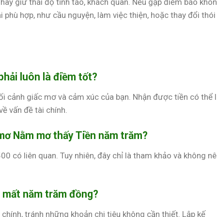
 hãy giữ thái độ tỉnh táo, khách quan. Nếu gặp điềm báo khô
i phù hợp, như cầu nguyện, làm việc thiện, hoặc thay đổi thói
hải luôn là điềm tốt?
ối cảnh giấc mơ và cảm xúc của bạn. Nhận được tiền có thể 
về vấn đề tài chính.
 mơ Nằm mơ thấy Tiền năm trăm?
00 có liên quan. Tuy nhiên, đây chỉ là tham khảo và không n
y mất năm trăm đồng?
 chính, tránh những khoản chi tiêu không cần thiết. Lập kế