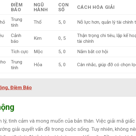
ĐIỀM
NGŨ
CON
CÁCH HÓA GIẢI
BÁO
HÀNH
SỐ
Trung
nhỏ
Thổ
5, 0
Nỗ lực hơn, quản lý tài chính 
tính
êu
Cảnh
Thận trọng chi tiêu, lập kế ho
Kim
0, 5
báo
tài chính
Tích cực
Mộc
5, 0
Nắm bắt cơ hội
cho
Trung
Hỏa
5, 0
Cân nhắc, giúp đỡ có chọn lọ
tính
Mộng, Điềm Báo
mộng
m lý, tình cảm và mong muốn của bản thân. Việc giải mã giấc
ướng giải quyết vấn đề trong cuộc sống. Tuy nhiên, không nê