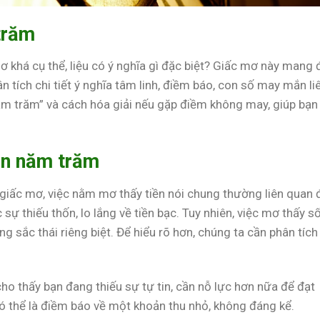
trăm
khá cụ thể, liệu có ý nghĩa gì đặc biệt? Giấc mơ này mang 
n tích chi tiết ý nghĩa tâm linh, điềm báo, con số may mắn li
m trăm” và cách hóa giải nếu gặp điềm không may, giúp bạn
ền năm trăm
giấc mơ, việc nằm mơ thấy tiền nói chung thường liên quan 
 sự thiếu thốn, lo lắng về tiền bạc. Tuy nhiên, việc mơ thấy s
g sắc thái riêng biệt. Để hiểu rõ hơn, chúng ta cần phân tích
ho thấy bạn đang thiếu sự tự tin, cần nỗ lực hơn nữa để đạt
ó thể là điềm báo về một khoản thu nhỏ, không đáng kể.