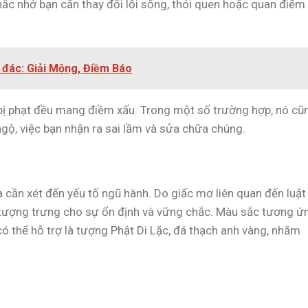
hắc nhở bạn cần thay đổi lối sống, thói quen hoặc quan điểm
 đác: Giải Mộng, Điềm Báo
 bị phạt đều mang điềm xấu. Trong một số trường hợp, nó cũ
 ngộ, việc bạn nhận ra sai lầm và sửa chữa chúng.
a cần xét đến yếu tố ngũ hành. Do giấc mơ liên quan đến luật 
ổ, tượng trưng cho sự ổn định và vững chắc. Màu sắc tương ứ
ó thể hỗ trợ là tượng Phật Di Lặc, đá thạch anh vàng, nhằm