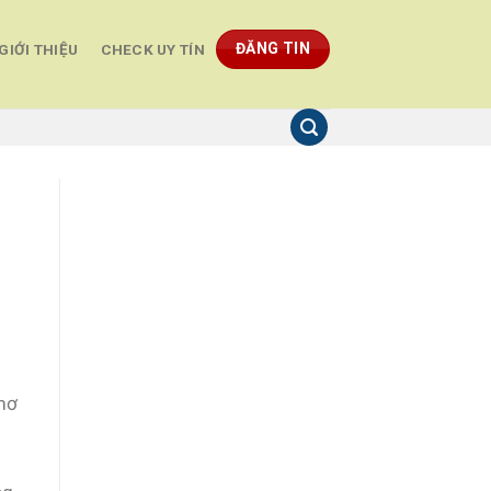
ĐĂNG TIN
GIỚI THIỆU
CHECK UY TÍN
 mơ