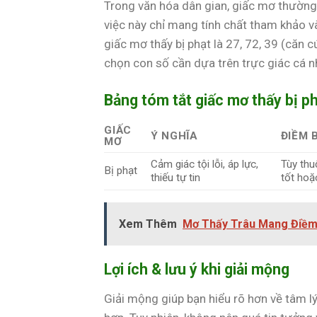
Trong văn hóa dân gian, giấc mơ thường 
việc này chỉ mang tính chất tham khảo v
giấc mơ thấy bị phạt là 27, 72, 39 (căn 
chọn con số cần dựa trên trực giác cá 
Bảng tóm tắt giấc mơ thấy bị p
GIẤC
Ý NGHĨA
ĐIỀM 
MƠ
Cảm giác tội lỗi, áp lực,
Tùy thu
Bị phạt
thiếu tự tin
tốt hoặ
Xem Thêm
Mơ Thấy Trâu Mang Điềm
Lợi ích & lưu ý khi giải mộng
Giải mộng giúp bạn hiểu rõ hơn về tâm lý