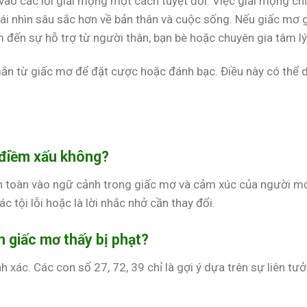
vào các lời giải mộng một cách tuyệt đối. Việc giải mộng chỉ
ái nhìn sâu sắc hơn về bản thân và cuộc sống. Nếu giấc mơ 
 đến sự hỗ trợ từ người thân, bạn bè hoặc chuyên gia tâm lý
ắn từ giấc mơ để đặt cược hoặc đánh bạc. Điều này có thể 
 điềm xấu không?
àn toàn vào ngữ cảnh trong giấc mơ và cảm xúc của người m
c tội lỗi hoặc là lời nhắc nhở cần thay đổi.
 giấc mơ thấy bị phạt?
xác. Các con số 27, 72, 39 chỉ là gợi ý dựa trên sự liên tư