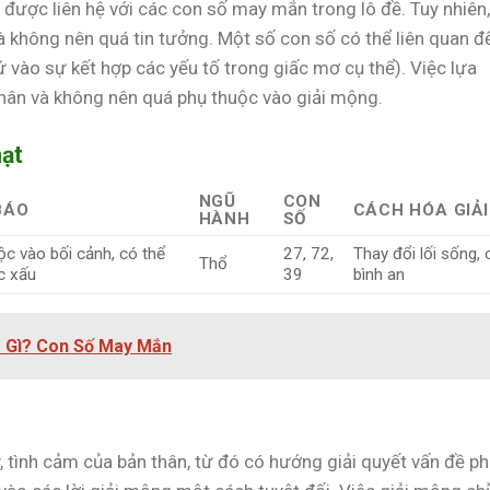
được liên hệ với các con số may mắn trong lô đề. Tuy nhiên,
à không nên quá tin tưởng. Một số con số có thể liên quan đ
cứ vào sự kết hợp các yếu tố trong giấc mơ cụ thể). Việc lựa
nhân và không nên quá phụ thuộc vào giải mộng.
hạt
NGŨ
CON
BÁO
CÁCH HÓA GIẢI
HÀNH
SỐ
ộc vào bối cảnh, có thể
27, 72,
Thay đổi lối sống, 
Thổ
c xấu
39
bình an
 Gì? Con Số May Mắn
, tình cảm của bản thân, từ đó có hướng giải quyết vấn đề p