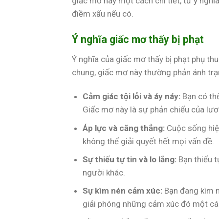
giấc mơ này một cách chi tiết, từ ý ngh
điềm xấu nếu có.
Ý nghĩa giấc mơ thấy bị phạt
Ý nghĩa của giấc mơ thấy bị phạt phụ thu
chung, giấc mơ này thường phản ánh trạ
Cảm giác tội lỗi và áy náy:
Bạn có thể
Giấc mơ này là sự phản chiếu của lư
Áp lực và căng thẳng:
Cuộc sống hiện
không thể giải quyết hết mọi vấn đề.
Sự thiếu tự tin và lo lắng:
Bạn thiếu t
người khác.
Sự kìm nén cảm xúc:
Bạn đang kìm n
giải phóng những cảm xúc đó một các