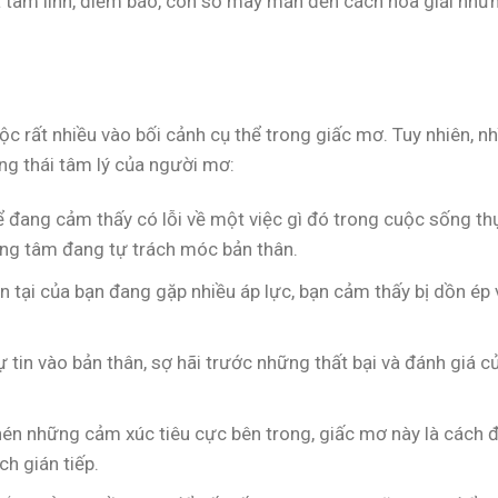
ĩa tâm linh, điềm báo, con số may mắn đến cách hóa giải nhữ
ộc rất nhiều vào bối cảnh cụ thể trong giấc mơ. Tuy nhiên, nh
ng thái tâm lý của người mơ:
 đang cảm thấy có lỗi về một việc gì đó trong cuộc sống th
ơng tâm đang tự trách móc bản thân.
 tại của bạn đang gặp nhiều áp lực, bạn cảm thấy bị dồn ép 
ự tin vào bản thân, sợ hãi trước những thất bại và đánh giá c
én những cảm xúc tiêu cực bên trong, giấc mơ này là cách 
h gián tiếp.