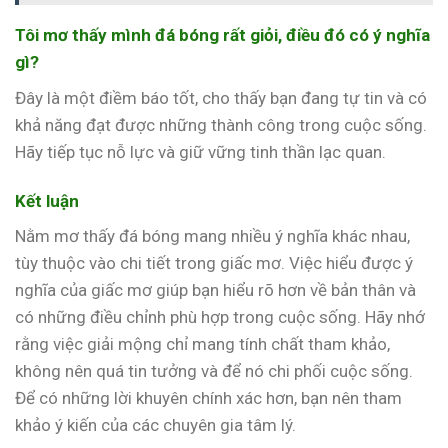
Tôi mơ thấy mình đá bóng rất giỏi, điều đó có ý nghĩa
gì?
Đây là một điềm báo tốt, cho thấy bạn đang tự tin và có
khả năng đạt được những thành công trong cuộc sống.
Hãy tiếp tục nỗ lực và giữ vững tinh thần lạc quan.
Kết luận
Nằm mơ thấy đá bóng mang nhiều ý nghĩa khác nhau,
tùy thuộc vào chi tiết trong giấc mơ. Việc hiểu được ý
nghĩa của giấc mơ giúp bạn hiểu rõ hơn về bản thân và
có những điều chỉnh phù hợp trong cuộc sống. Hãy nhớ
rằng việc giải mộng chỉ mang tính chất tham khảo,
không nên quá tin tưởng và để nó chi phối cuộc sống.
Để có những lời khuyên chính xác hơn, bạn nên tham
khảo ý kiến của các chuyên gia tâm lý.