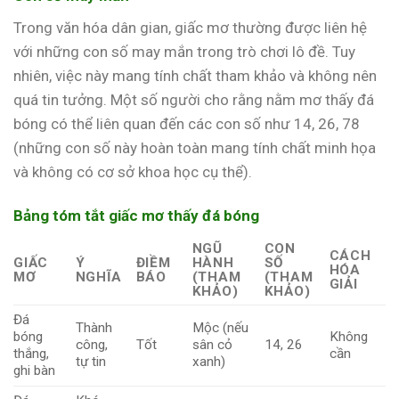
Trong văn hóa dân gian, giấc mơ thường được liên hệ
với những con số may mắn trong trò chơi lô đề. Tuy
nhiên, việc này mang tính chất tham khảo và không nên
quá tin tưởng. Một số người cho rằng nằm mơ thấy đá
bóng có thể liên quan đến các con số như 14, 26, 78
(những con số này hoàn toàn mang tính chất minh họa
và không có cơ sở khoa học cụ thể).
Bảng tóm tắt giấc mơ thấy đá bóng
NGŨ
CON
CÁCH
GIẤC
Ý
ĐIỀM
HÀNH
SỐ
HÓA
MƠ
NGHĨA
BÁO
(THAM
(THAM
GIẢI
KHẢO)
KHẢO)
Đá
Thành
Mộc (nếu
bóng
Không
công,
Tốt
sân cỏ
14, 26
thắng,
cần
tự tin
xanh)
ghi bàn