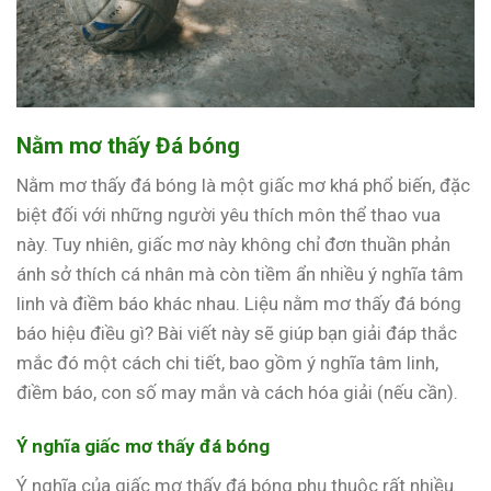
Nằm mơ thấy Đá bóng
Nằm mơ thấy đá bóng là một giấc mơ khá phổ biến, đặc
biệt đối với những người yêu thích môn thể thao vua
này. Tuy nhiên, giấc mơ này không chỉ đơn thuần phản
ánh sở thích cá nhân mà còn tiềm ẩn nhiều ý nghĩa tâm
linh và điềm báo khác nhau. Liệu nằm mơ thấy đá bóng
báo hiệu điều gì? Bài viết này sẽ giúp bạn giải đáp thắc
mắc đó một cách chi tiết, bao gồm ý nghĩa tâm linh,
điềm báo, con số may mắn và cách hóa giải (nếu cần).
Ý nghĩa giấc mơ thấy đá bóng
Ý nghĩa của giấc mơ thấy đá bóng phụ thuộc rất nhiều