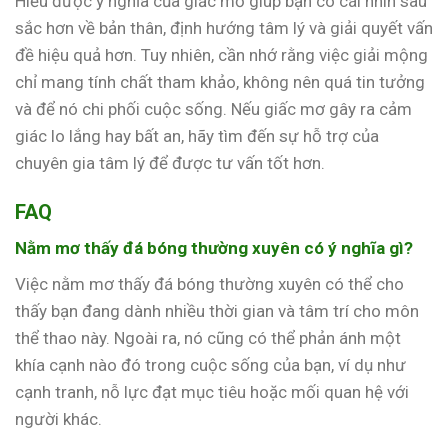
Hiểu được ý nghĩa của giấc mơ giúp bạn có cái nhìn sâu
sắc hơn về bản thân, định hướng tâm lý và giải quyết vấn
đề hiệu quả hơn. Tuy nhiên, cần nhớ rằng việc giải mộng
chỉ mang tính chất tham khảo, không nên quá tin tưởng
và để nó chi phối cuộc sống. Nếu giấc mơ gây ra cảm
giác lo lắng hay bất an, hãy tìm đến sự hỗ trợ của
chuyên gia tâm lý để được tư vấn tốt hơn.
FAQ
Nằm mơ thấy đá bóng thường xuyên có ý nghĩa gì?
Việc nằm mơ thấy đá bóng thường xuyên có thể cho
thấy bạn đang dành nhiều thời gian và tâm trí cho môn
thể thao này. Ngoài ra, nó cũng có thể phản ánh một
khía cạnh nào đó trong cuộc sống của bạn, ví dụ như
cạnh tranh, nỗ lực đạt mục tiêu hoặc mối quan hệ với
người khác.