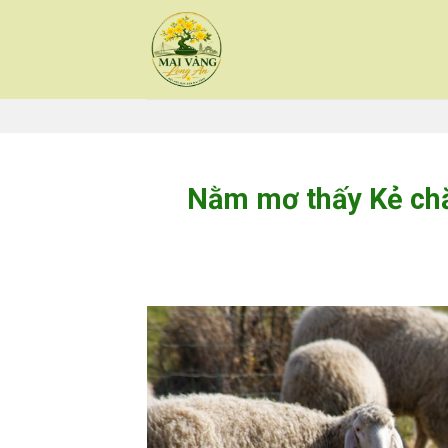
Skip
to
content
Nằm mơ thấy Kẻ chă