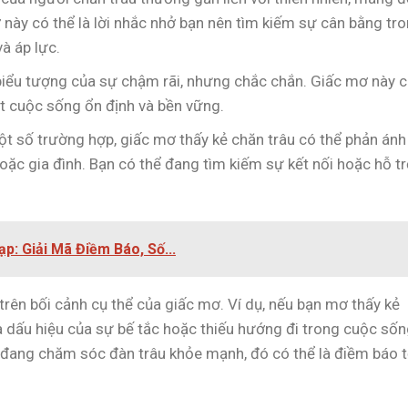
 này có thể là lời nhắc nhở bạn nên tìm kiếm sự cân bằng tr
à áp lực.
biểu tượng của sự chậm rãi, nhưng chắc chắn. Giấc mơ này 
 cuộc sống ổn định và bền vững.
t số trường hợp, giấc mơ thấy kẻ chăn trâu có thể phản ánh
ặc gia đình. Bạn có thể đang tìm kiếm sự kết nối hoặc hỗ t
p: Giải Mã Điềm Báo, Số...
trên bối cảnh cụ thể của giấc mơ. Ví dụ, nếu bạn mơ thấy kẻ
là dấu hiệu của sự bế tắc hoặc thiếu hướng đi trong cuộc sốn
 đang chăm sóc đàn trâu khỏe mạnh, đó có thể là điềm báo t