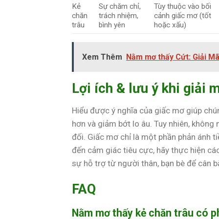
Kẻ
Sự chăm chỉ,
Tùy thuộc vào bối
chăn
trách nhiệm,
cảnh giấc mơ (tốt
trâu
bình yên
hoặc xấu)
Xem Thêm
Nằm mơ thấy Cứt: Giải M
Lợi ích & lưu ý khi giải 
Hiểu được ý nghĩa của giấc mơ giúp chún
hơn và giảm bớt lo âu. Tuy nhiên, không 
đối. Giấc mơ chỉ là một phần phản ánh ti
đến cảm giác tiêu cực, hãy thực hiện các
sự hỗ trợ từ người thân, bạn bè để cân 
FAQ
Nằm mơ thấy kẻ chăn trâu có p