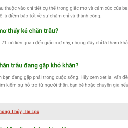
hụ thuộc vào chi tiết cụ thể trong giấc mơ và cảm xúc của bạ
hể là điềm báo tốt về sự chăm chỉ và thành công.
mơ thấy kẻ chăn trâu?
, 71 có liên quan đến giấc mơ này, nhưng đây chỉ là tham kh
chăn trâu đang gặp khó khăn?
 bạn đang gặp phải trong cuộc sống. Hãy xem xét lại vấn đề
Tìm kiếm sự hỗ trợ từ người thân, bạn bè hoặc chuyên gia nế
Phong Thủy, Tài Lộc