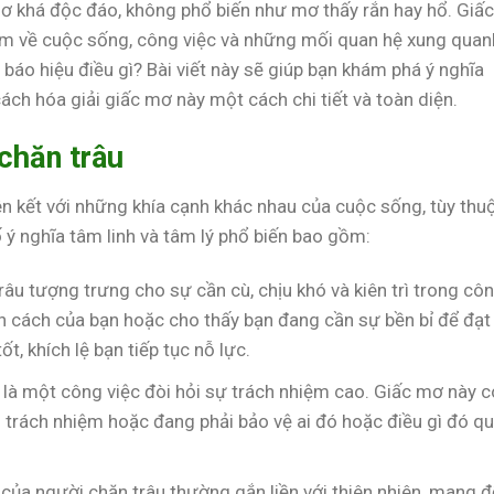
ơ khá độc đáo, không phổ biến như mơ thấy rắn hay hổ. Giấc
 về cuộc sống, công việc và những mối quan hệ xung quan
báo hiệu điều gì? Bài viết này sẽ giúp bạn khám phá ý nghĩa
ách hóa giải giấc mơ này một cách chi tiết và toàn diện.
chăn trâu
n kết với những khía cạnh khác nhau của cuộc sống, tùy thu
ố ý nghĩa tâm linh và tâm lý phổ biến bao gồm:
râu tượng trưng cho sự cần cù, chịu khó và kiên trì trong cô
nh cách của bạn hoặc cho thấy bạn đang cần sự bền bỉ để đạt
, khích lệ bạn tiếp tục nỗ lực.
 là một công việc đòi hỏi sự trách nhiệm cao. Giấc mơ này c
 trách nhiệm hoặc đang phải bảo vệ ai đó hoặc điều gì đó q
ủa người chăn trâu thường gắn liền với thiên nhiên, mang 