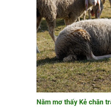
Nằm mơ thấy Kẻ chăn tr