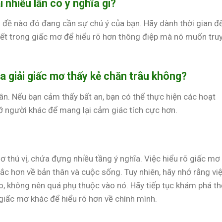
i nhiều lần có ý nghĩa gì?
 đề nào đó đang cần sự chú ý của bạn. Hãy dành thời gian đ
iết trong giấc mơ để hiểu rõ hơn thông điệp mà nó muốn tru
a giải giấc mơ thấy kẻ chăn trâu không?
n. Nếu bạn cảm thấy bất an, bạn có thể thực hiện các hoạt
đỡ người khác để mang lại cảm giác tích cực hơn.
 thú vị, chứa đựng nhiều tầng ý nghĩa. Việc hiểu rõ giấc mơ
ắc hơn về bản thân và cuộc sống. Tuy nhiên, hãy nhớ rằng vi
, không nên quá phụ thuộc vào nó. Hãy tiếp tục khám phá th
giấc mơ khác để hiểu rõ hơn về chính mình.