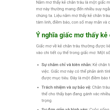
Nằm mơ thấy kẻ chăn trâu là một giấc m
mơ này thường mang đến nhiều suy ngẫm
chúng ta. Liệu nằm mơ thấy kẻ chăn trâu 
tâm linh, điềm báo, con số may mắn và c
Ý nghĩa giấc mơ thấy kẻ 
Giấc mơ về kẻ chăn trâu thường được liê
vào chi tiết cụ thể trong giấc mơ. Một s
Sự chăm chỉ và kiên nhẫn:
Kẻ chăn t
việc. Giấc mơ này có thể phản ánh tí
được mục tiêu. Đây là một điềm báo tốt
Trách nhiệm và sự bảo vệ:
Chăn trâu
thể cho thấy bạn đang gánh vác nhiều
trọng.
Sự đơn giản và bình yên:
Cuộc sống c