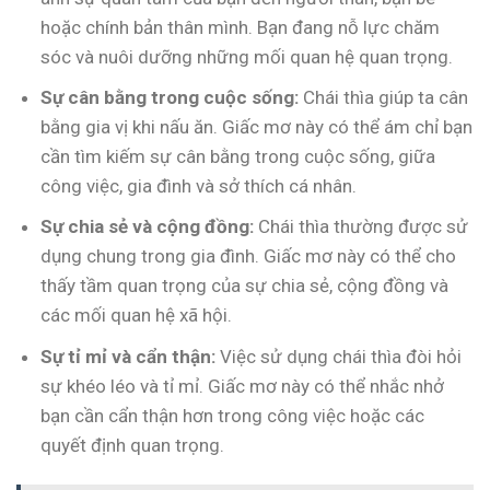
hoặc chính bản thân mình. Bạn đang nỗ lực chăm
sóc và nuôi dưỡng những mối quan hệ quan trọng.
Sự cân bằng trong cuộc sống:
Chái thìa giúp ta cân
bằng gia vị khi nấu ăn. Giấc mơ này có thể ám chỉ bạn
cần tìm kiếm sự cân bằng trong cuộc sống, giữa
công việc, gia đình và sở thích cá nhân.
Sự chia sẻ và cộng đồng:
Chái thìa thường được sử
dụng chung trong gia đình. Giấc mơ này có thể cho
thấy tầm quan trọng của sự chia sẻ, cộng đồng và
các mối quan hệ xã hội.
Sự tỉ mỉ và cẩn thận:
Việc sử dụng chái thìa đòi hỏi
sự khéo léo và tỉ mỉ. Giấc mơ này có thể nhắc nhở
bạn cần cẩn thận hơn trong công việc hoặc các
quyết định quan trọng.