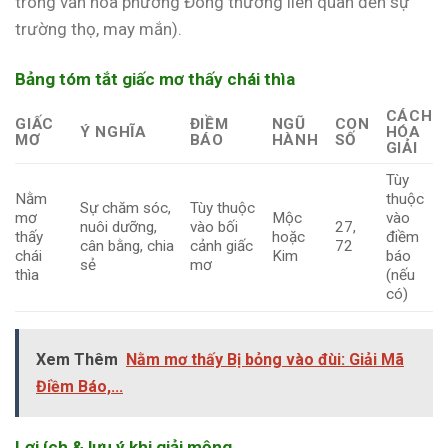
trong văn hóa phương Đông thường liên quan đến sự
trường thọ, may mắn).
Bảng tóm tắt giấc mơ thấy chái thìa
CÁCH
GIẤC
ĐIỀM
NGŨ
CON
Ý NGHĨA
HÓA
MƠ
BÁO
HÀNH
SỐ
GIẢI
Tùy
Nằm
thuộc
Sự chăm sóc,
Tùy thuộc
mơ
Mộc
vào
nuôi dưỡng,
vào bối
27,
thấy
hoặc
điềm
cân bằng, chia
cảnh giấc
72
chái
Kim
báo
sẻ
mơ
thìa
(nếu
có)
Xem Thêm
Nằm mơ thấy Bị bỏng vào đùi: Giải Mã
Điềm Báo,...
Lợi ích & lưu ý khi giải mộng