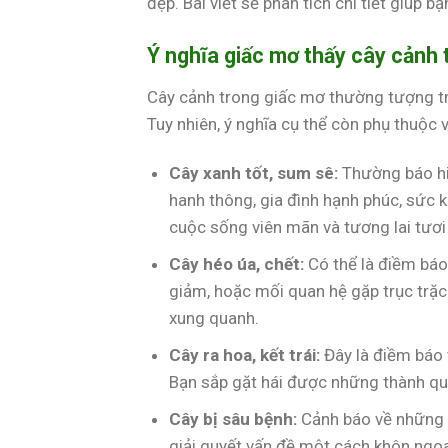
đẹp. Bài viết sẽ phân tích chi tiết giúp 
Ý nghĩa giấc mơ thấy cây cảnh 
Cây cảnh trong giấc mơ thường tượng trư
Tuy nhiên, ý nghĩa cụ thể còn phụ thuộc 
Cây xanh tốt, sum sê:
Thường báo hiệ
hanh thông, gia đình hạnh phúc, sức 
cuộc sống viên mãn và tương lai tươi
Cây héo úa, chết:
Có thể là điềm báo
giảm, hoặc mối quan hệ gặp trục trặ
xung quanh.
Cây ra hoa, kết trái:
Đây là điềm báo 
Bạn sắp gặt hái được những thành qu
Cây bị sâu bệnh:
Cảnh báo về những r
giải quyết vấn đề một cách khôn ngo