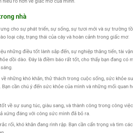
bạn hiểu rõ hơn về giấc mơ của mình.
trong nhà
ng cho sự phát triển, sự sống, sự tươi mới và sự trường tồ
vào loại cây, trạng thái của cây và hoàn cảnh trong giấc mơ:
u những điều tốt lành sắp đến, sự nghiệp thăng tiến, tài vậ
khỏe dồi dào. Đây là điềm báo rất tốt, cho thấy bạn đang có 
 sáng.
 về những khó khăn, thử thách trong cuộc sống, sức khỏe s
c. Bạn cần chú ý đến sức khỏe của mình và những mối quan h
tốt về sự sung túc, giàu sang, và thành công trong công việc
ả xứng đáng với công sức mình đã bỏ ra.
ắc rối, khó khăn đang rình rập. Bạn cần cẩn trọng và tìm cá
an.