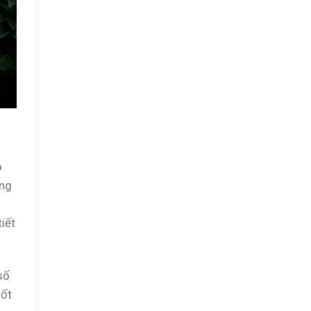
o
ang
iết
số
tốt