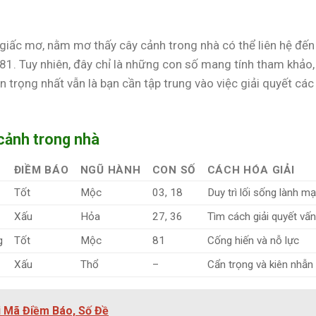
giấc mơ, nằm mơ thấy cây cảnh trong nhà có thể liên hệ đến
81. Tuy nhiên, đây chỉ là những con số mang tính tham khảo,
 trọng nhất vẫn là bạn cần tập trung vào việc giải quyết các
 cảnh trong nhà
ĐIỀM BÁO
NGŨ HÀNH
CON SỐ
CÁCH HÓA GIẢI
Tốt
Mộc
03, 18
Duy trì lối sống lành m
Xấu
Hỏa
27, 36
Tìm cách giải quyết vấ
g
Tốt
Mộc
81
Cống hiến và nỗ lực
Xấu
Thổ
–
Cẩn trọng và kiên nhẫn
i Mã Điềm Báo, Số Đề