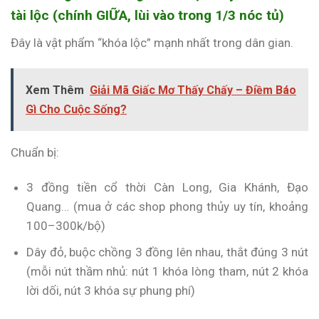
tài lộc (chính GIỮA, lùi vào trong 1/3 nóc tủ)
Đây là vật phẩm “khóa lộc” mạnh nhất trong dân gian.
Xem Thêm
Giải Mã Giấc Mơ Thấy Chấy – Điềm Báo
Gì Cho Cuộc Sống?
Chuẩn bị:
3 đồng tiền cổ thời Càn Long, Gia Khánh, Đạo
Quang… (mua ở các shop phong thủy uy tín, khoảng
100–300k/bộ)
Dây đỏ, buộc chồng 3 đồng lên nhau, thắt đúng 3 nút
(mỗi nút thầm nhủ: nút 1 khóa lòng tham, nút 2 khóa
lời dối, nút 3 khóa sự phung phí)