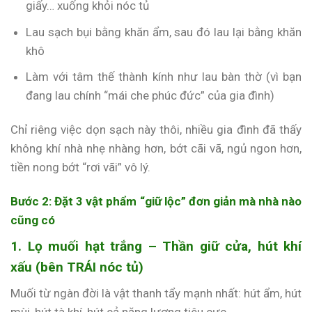
giấy… xuống khỏi nóc tủ
Lau sạch bụi bằng khăn ẩm, sau đó lau lại bằng khăn
khô
Làm với tâm thế thành kính như lau bàn thờ (vì bạn
đang lau chính “mái che phúc đức” của gia đình)
Chỉ riêng việc dọn sạch này thôi, nhiều gia đình đã thấy
không khí nhà nhẹ nhàng hơn, bớt cãi vã, ngủ ngon hơn,
tiền nong bớt “rơi vãi” vô lý.
Bước 2: Đặt 3 vật phẩm “giữ lộc” đơn giản mà nhà nào
cũng có
1. Lọ muối hạt trắng – Thần giữ cửa, hút khí
xấu (bên TRÁI nóc tủ)
Muối từ ngàn đời là vật thanh tẩy mạnh nhất: hút ẩm, hút