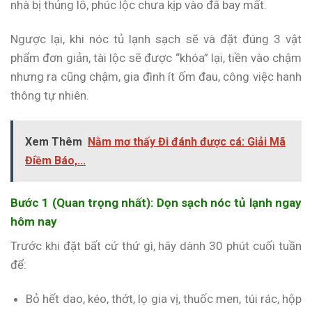
nhà bị thủng lỗ, phúc lộc chưa kịp vào đã bay mất.
Ngược lại, khi nóc tủ lạnh sạch sẽ và đặt đúng 3 vật
phẩm đơn giản, tài lộc sẽ được “khóa” lại, tiền vào chậm
nhưng ra cũng chậm, gia đình ít ốm đau, công việc hanh
thông tự nhiên.
Xem Thêm
Nằm mơ thấy Đi đánh được cá: Giải Mã
Điềm Báo,...
Bước 1 (Quan trọng nhất): Dọn sạch nóc tủ lạnh ngay
hôm nay
Trước khi đặt bất cứ thứ gì, hãy dành 30 phút cuối tuần
để:
Bỏ hết dao, kéo, thớt, lọ gia vị, thuốc men, túi rác, hộp