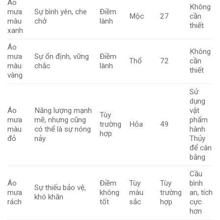
Áo
Không
mưa
Sự bình yên, che
Điềm
Mộc
27
cần
màu
chở
lành
thiết
xanh
Áo
Không
mưa
Sự ổn định, vững
Điềm
Thổ
72
cần
màu
chắc
lành
thiết
vàng
Sử
dụng
Áo
Năng lượng mạnh
vật
Tùy
mưa
mẽ, nhưng cũng
phẩm
trường
Hỏa
49
màu
có thể là sự nóng
hành
hợp
đỏ
nảy
Thủy
để cân
bằng
Cầu
Áo
Điềm
Tùy
Tùy
bình
Sự thiếu bảo vệ,
mưa
không
màu
trường
an, tích
khó khăn
rách
tốt
sắc
hợp
cực
hơn