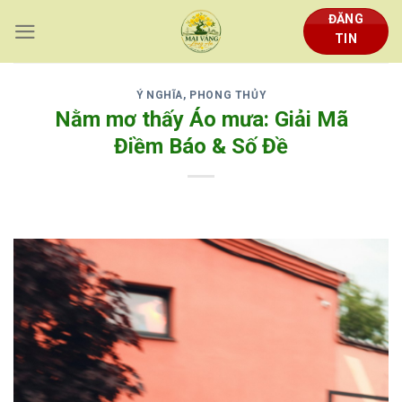
Skip
ĐĂNG
to
TIN
content
Ý NGHĨA, PHONG THỦY
Nằm mơ thấy Áo mưa: Giải Mã
Điềm Báo & Số Đề