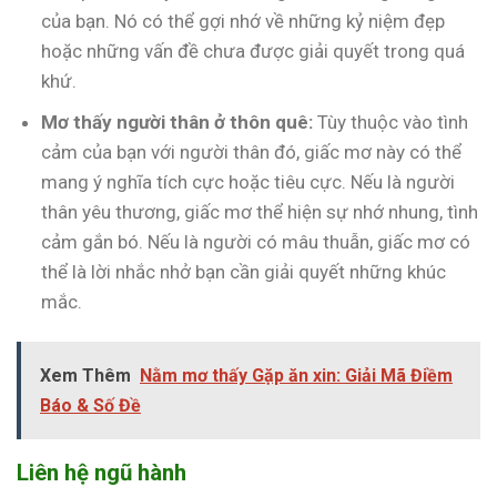
của bạn. Nó có thể gợi nhớ về những kỷ niệm đẹp
hoặc những vấn đề chưa được giải quyết trong quá
khứ.
Mơ thấy người thân ở thôn quê:
Tùy thuộc vào tình
cảm của bạn với người thân đó, giấc mơ này có thể
mang ý nghĩa tích cực hoặc tiêu cực. Nếu là người
thân yêu thương, giấc mơ thể hiện sự nhớ nhung, tình
cảm gắn bó. Nếu là người có mâu thuẫn, giấc mơ có
thể là lời nhắc nhở bạn cần giải quyết những khúc
mắc.
Xem Thêm
Nằm mơ thấy Gặp ăn xin: Giải Mã Điềm
Báo & Số Đề
Liên hệ ngũ hành