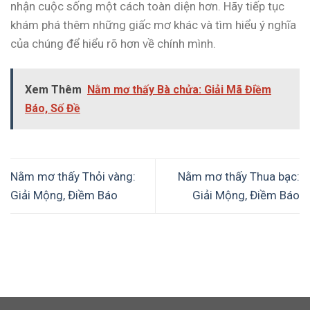
nhận cuộc sống một cách toàn diện hơn. Hãy tiếp tục
khám phá thêm những giấc mơ khác và tìm hiểu ý nghĩa
của chúng để hiểu rõ hơn về chính mình.
Xem Thêm
Nằm mơ thấy Bà chửa: Giải Mã Điềm
Báo, Số Đề
Nằm mơ thấy Thỏi vàng:
Nằm mơ thấy Thua bạc:
Giải Mộng, Điềm Báo
Giải Mộng, Điềm Báo