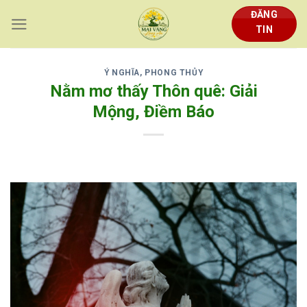
Skip
ĐĂNG
to
TIN
content
Ý NGHĨA, PHONG THỦY
Nằm mơ thấy Thôn quê: Giải
Mộng, Điềm Báo