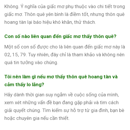
Không. Ý nghĩa của giấc mơ phụ thuộc vào chi tiết trong
giấc mơ. Thôn quê yên bình là điềm tốt, nhưng thôn quê
hoang tàn lại báo hiệu khó khăn, thử thách.
Con số nào liên quan đến giấc mơ thấy thôn quê?
Một số con số được cho là liên quan đến giấc mơ này là
02, 15, 79. Tuy nhiên, đây chỉ là tham khảo và không nên
quá tin tưởng vào chúng.
Tôi nên làm gì nếu mơ thấy thôn quê hoang tàn và
cảm thấy lo lắng?
Hãy dành thời gian suy ngẫm về cuộc sống của mình,
xem xét những vấn đề bạn đang gặp phải và tìm cách
giải quyết chúng. Tìm kiếm sự hỗ trợ từ gia đình, bạn bè
hoặc chuyên gia nếu cần thiết.