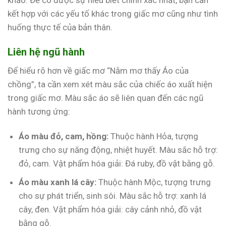
khảo. Để có được sự hiểu biết chính xác nhất, bạn cần
kết hợp với các yếu tố khác trong giấc mơ cũng như tình
huống thực tế của bản thân.
Liên hệ ngũ hành
Để hiểu rõ hơn về giấc mơ “Nằm mơ thấy Áo của
chồng”, ta cần xem xét màu sắc của chiếc áo xuất hiện
trong giấc mơ. Màu sắc áo sẽ liên quan đến các ngũ
hành tương ứng:
Áo màu đỏ, cam, hồng:
Thuộc hành Hỏa, tượng
trưng cho sự năng động, nhiệt huyết. Màu sắc hỗ trợ:
đỏ, cam. Vật phẩm hóa giải: Đá ruby, đồ vật bằng gỗ.
Áo màu xanh lá cây:
Thuộc hành Mộc, tượng trưng
cho sự phát triển, sinh sôi. Màu sắc hỗ trợ: xanh lá
cây, đen. Vật phẩm hóa giải: cây cảnh nhỏ, đồ vật
bằng gỗ.