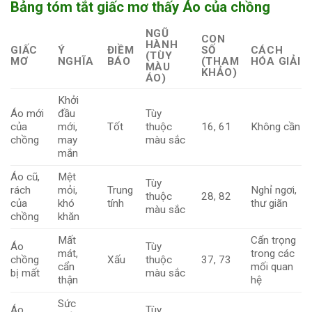
Bảng tóm tắt giấc mơ thấy Áo của chồng
NGŨ
CON
HÀNH
GIẤC
Ý
ĐIỀM
SỐ
CÁCH
(TÙY
MƠ
NGHĨA
BÁO
(THAM
HÓA GIẢI
MÀU
KHẢO)
ÁO)
Khởi
Áo mới
đầu
Tùy
của
mới,
Tốt
thuộc
16, 61
Không cần
chồng
may
màu sắc
mắn
Áo cũ,
Mệt
Tùy
rách
mỏi,
Trung
Nghỉ ngơi,
thuộc
28, 82
của
khó
tính
thư giãn
màu sắc
chồng
khăn
Mất
Cẩn trọng
Áo
Tùy
mát,
trong các
chồng
Xấu
thuộc
37, 73
cẩn
mối quan
bị mất
màu sắc
thận
hệ
Sức
Áo
Tùy