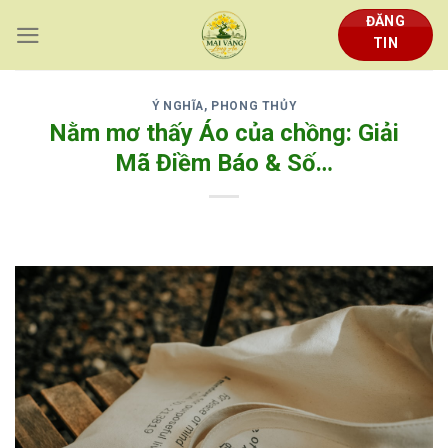
Skip
ĐĂNG
to
TIN
content
Ý NGHĨA, PHONG THỦY
Nằm mơ thấy Áo của chồng: Giải
Mã Điềm Báo & Số…