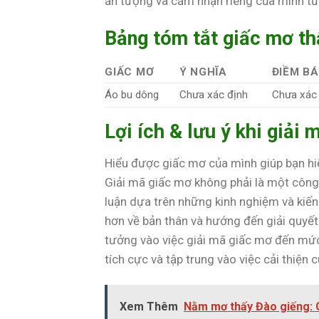
ấn tượng và cảm nhận riêng của mình từ
Bảng tóm tắt giấc mơ t
GIẤC MƠ
Ý NGHĨA
ĐIỀM B
Áo bu dông
Chưa xác định
Chưa xác
Lợi ích & lưu ý khi giải 
Hiểu được giấc mơ của mình giúp bạn hiể
Giải mã giấc mơ không phải là một công v
luận dựa trên những kinh nghiệm và kiến 
hơn về bản thân và hướng đến giải quyết
tưởng vào việc giải mã giấc mơ đến mức
tích cực và tập trung vào việc cải thiện
Xem Thêm
Nằm mơ thấy Đào giếng: 