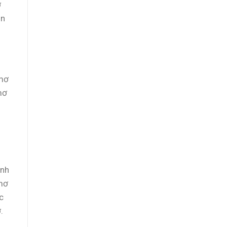
ơ
on
 mơ
mơ
inh
 mơ
c
.