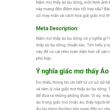
Nằm mơ thấy áo bu dông, một hình ảnh kh
này mang đến điềm báo tốt hay xấu? Bài 
số may mắn và cách hóa giải giấc mơ thấ
Meta Description:
Nằm mơ thấy áo bu dông có ý nghĩa gì?
thấy áo bu dông chuẩn xác. Tìm hiểu ý n
này để có cái nhìn toàn diện hơn về vận
phù hợp.
Ý nghĩa giấc mơ thấy Áo
Do thiếu thông tin chi tiết từ cơ sở dữ l
và tâm lý của giấc mơ thấy áo bu dông. T
để đưa ra những phỏng đoán. Ví dụ: màu 
áo trong giấc mơ (mặc áo, thấy người kh
Áo bu dông thường liên quan đến sự che 