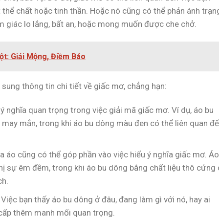
 thể chất hoặc tinh thần. Hoặc nó cũng có thể phản ánh trạn
cảm giác lo lắng, bất an, hoặc mong muốn được che chở.
ột: Giải Mộng, Điềm Báo
 sung thông tin chi tiết về giấc mơ, chẳng hạn:
 nghĩa quan trọng trong việc giải mã giấc mơ. Ví dụ, áo bu
may mắn, trong khi áo bu dông màu đen có thể liên quan đ
ủa áo cũng có thể góp phần vào việc hiểu ý nghĩa giấc mơ. Áo
ị sự êm đềm, trong khi áo bu dông bằng chất liệu thô cứng
ch.
Việc bạn thấy áo bu dông ở đâu, đang làm gì với nó, hay ai
cấp thêm manh mối quan trọng.