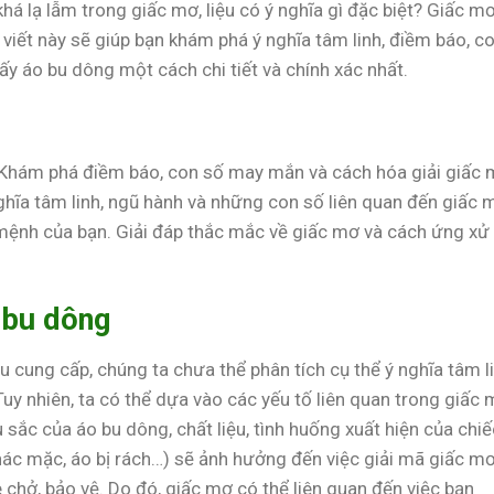
á lạ lẫm trong giấc mơ, liệu có ý nghĩa gì đặc biệt? Giấc m
viết này sẽ giúp bạn khám phá ý nghĩa tâm linh, điềm báo, c
y áo bu dông một cách chi tiết và chính xác nhất.
 Khám phá điềm báo, con số may mắn và cách hóa giải giấc
ghĩa tâm linh, ngũ hành và những con số liên quan đến giấc 
 mệnh của bạn. Giải đáp thắc mắc về giấc mơ và cách ứng xử
 bu dông
iệu cung cấp, chúng ta chưa thể phân tích cụ thể ý nghĩa tâm l
uy nhiên, ta có thể dựa vào các yếu tố liên quan trong giấc
sắc của áo bu dông, chất liệu, tình huống xuất hiện của chiế
ác mặc, áo bị rách…) sẽ ảnh hưởng đến việc giải mã giấc mơ
chở, bảo vệ. Do đó, giấc mơ có thể liên quan đến việc bạn