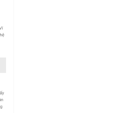
Ví
 hệ
hấy
ân
ng