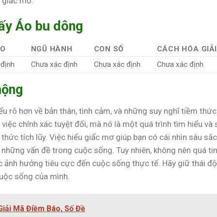
 giấc mơ.
hấy Áo bu dông
ÁO
NGŨ HÀNH
CON SỐ
CÁCH HÓA GIẢI
 định
Chưa xác định
Chưa xác định
Chưa xác định
mộng
u rõ hơn về bản thân, tình cảm, và những suy nghĩ tiềm thức
iệc chính xác tuyệt đối, mà nó là một quá trình tìm hiểu và 
thức tích lũy. Việc hiểu giấc mơ giúp bạn có cái nhìn sâu sắc
 những vấn đề trong cuộc sống. Tuy nhiên, không nên quá ti
 ảnh hưởng tiêu cực đến cuộc sống thực tế. Hãy giữ thái độ
 cuộc sống của mình.
Giải Mã Điềm Báo, Số Đề