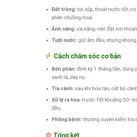
Đất trồng:
tơi xốp, thoát nước tốt, có 
phân chuồng hoai.
Ánh sáng:
ưa nắng, nên đặt nơi thoáng
Tưới nước:
giữ ẩm đều, nhưng không 
Cách chăm sóc cơ bản
Bón phân:
định kỳ 1 tháng/lần, dùng 
xanh lá, dày nụ.
Tỉa cành:
sau khi hoa tàn, cắt bỏ càn
Xử lý ra hoa:
trước Tết khoảng 50–60
đều.
Phòng bệnh:
thường xuyên kiểm tra s
Tổng kết