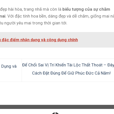
đẹp hài hòa, trang nhã mà còn là
biểu tượng của sự chăm
mai
. Với đặc tính hoa bền, dáng đẹp và dễ chăm, giống mai n
ều người yêu mai trong thời gian tới.
 đặc điểm nhận dạng và công dụng chính
Để Chổi Sai Vị Trí Khiến Tài Lộc Thất Thoát – Đâ
 Dụng và
Cách Đặt Đúng Để Giữ Phúc Đức Cả Năm!