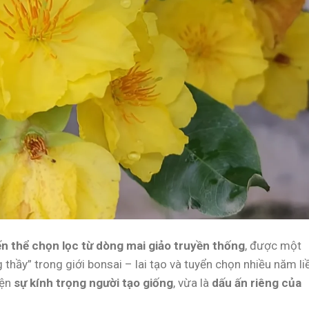
n thể chọn lọc từ dòng mai giảo truyền thống
, được một
thầy” trong giới bonsai – lai tạo và tuyển chọn nhiều năm li
iện
sự kính trọng người tạo giống
, vừa là
dấu ấn riêng của