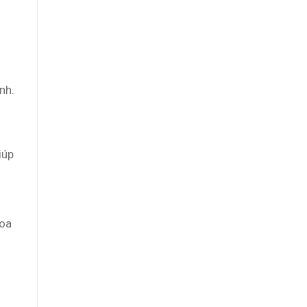
nh.
iúp
hoa