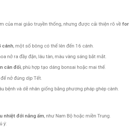
 của mai giảo truyền thống, nhưng được cải thiện rõ về
fo
 cánh
, một số bông có thể lên đến 16 cánh.
oa nở ra đầy đặn, lâu tàn, màu vàng sáng bắt mắt.
ển cân đối
, phù hợp tạo dáng bonsai hoặc mai thế.
ý để nở đúng dịp Tết.
t sâu bệnh và dễ nhân giống bằng phương pháp ghép cành.
u nhiệt đới nắng ấm
, như Nam Bộ hoặc miền Trung.
ú ý: