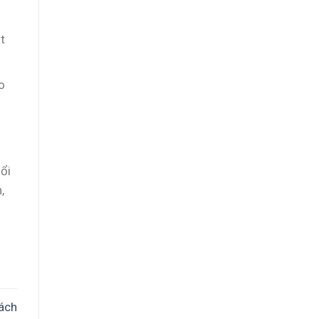
t
o
ổi
,
ách