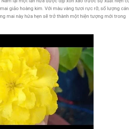
 Nam lại một lần nữa được dịp xôn xao trước sự xuất hiện c
 mai giảo hoàng kim. Với màu vàng tươi rực rỡ, số lượng cá
ống mai này hứa hẹn sẽ trở thành một hiện tượng mới trong