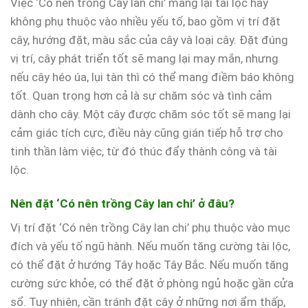
Việc ‘Có nên trồng Cây lan chi’ mang lại tài lộc hay
không phụ thuộc vào nhiều yếu tố, bao gồm vị trí đặt
cây, hướng đặt, màu sắc của cây và loại cây. Đặt đúng
vị trí, cây phát triển tốt sẽ mang lại may mắn, nhưng
nếu cây héo úa, lụi tàn thì có thể mang điềm báo không
tốt. Quan trọng hơn cả là sự chăm sóc và tình cảm
dành cho cây. Một cây được chăm sóc tốt sẽ mang lại
cảm giác tích cực, điều này cũng gián tiếp hỗ trợ cho
tinh thần làm việc, từ đó thúc đẩy thành công và tài
lộc.
Nên đặt ‘Có nên trồng Cây lan chi’ ở đâu?
Vị trí đặt ‘Có nên trồng Cây lan chi’ phụ thuộc vào mục
đích và yếu tố ngũ hành. Nếu muốn tăng cường tài lộc,
có thể đặt ở hướng Tây hoặc Tây Bắc. Nếu muốn tăng
cường sức khỏe, có thể đặt ở phòng ngủ hoặc gần cửa
sổ. Tuy nhiên, cần tránh đặt cây ở những nơi ẩm thấp,