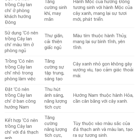
Tăng
Hành Mộc của hướng Đông
trồng Cây lan
cường sinh
tương sinh với hành Mộc của
chi’ ở phòng
khí, may
cây xanh, mang lại sự tươi
khách hướng
mắn
mới, phát triển.
Đông
Sử dụng ‘Có nên
Thư giãn,
Màu tím thuộc hành Thủy,
trồng Cây lan
cải thiện
mang lại sự bình tĩnh, yên
chi’ màu tím ở
giấc ngủ
tĩnh.
phòng ngủ
Trồng ‘Có nên
Tăng
Cây xanh nhỏ gọn không gây
trồng Cây lan
cường sự
vướng víu, tạo cảm giác thoải
chi’ nhỏ trong
tập trung,
mái.
phòng làm việc
sáng tạo
Đặt ‘Có nên
Thu hút
trồng Cây lan
ánh sáng,
Hướng Nam thuộc hành Hỏa,
chi’ ở ban công
năng lượng
cần cân bằng với cây xanh.
hướng Nam
tích cực
Tăng
Kết hợp ‘Có nên
cường
Tùy thuộc vào màu sắc của
trồng Cây lan
năng lượng
đá thạch anh và màu lan, tạo
chi’ với đá thạch
tích cực,
ra sự tương sinh.
anh