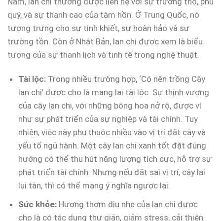
Nam, lan chi thường được liên hệ với sự trường thọ, phú
quý, và sự thanh cao của tâm hồn. Ở Trung Quốc, nó
tượng trưng cho sự tinh khiết, sự hoàn hảo và sự
trường tồn. Còn ở Nhật Bản, lan chi được xem là biểu
tượng của sự thanh lịch và tinh tế trong nghệ thuật.
Tài lộc:
Trong nhiều trường hợp, ‘Có nên trồng Cây
lan chi’ được cho là mang lại tài lộc. Sự thịnh vượng
của cây lan chi, với những bông hoa nở rộ, được ví
như sự phát triển của sự nghiệp và tài chính. Tuy
nhiên, việc này phụ thuộc nhiều vào vị trí đặt cây và
yếu tố ngũ hành. Một cây lan chi xanh tốt đặt đúng
hướng có thể thu hút năng lượng tích cực, hỗ trợ sự
phát triển tài chính. Nhưng nếu đặt sai vị trí, cây lại
lụi tàn, thì có thể mang ý nghĩa ngược lại.
Sức khỏe:
Hương thơm dịu nhẹ của lan chi được
cho là có tác dụng thư giãn, giảm stress, cải thiện