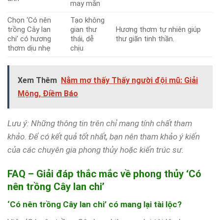
may mắn
Chọn ‘Có nên
Tạo không
trồng Cây lan
gian thư
Hương thơm tự nhiên giúp
chi’ có hương
thái, dễ
thư giãn tinh thần.
thơm dịu nhẹ
chịu
Xem Thêm
Nằm mơ thấy Thấy người đội mũ: Giải
Mộng, Điềm Báo
Lưu ý: Những thông tin trên chỉ mang tính chất tham
khảo. Để có kết quả tốt nhất, bạn nên tham khảo ý kiến
của các chuyên gia phong thủy hoặc kiến trúc sư.
FAQ – Giải đáp thắc mắc về phong thủy ‘Có
nên trồng Cây lan chi’
‘Có nên trồng Cây lan chi’ có mang lại tài lộc?