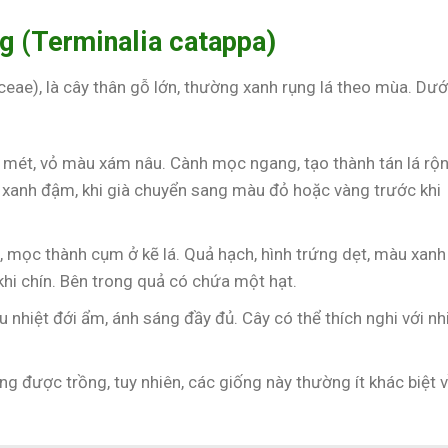
g (Terminalia catappa)
ae), là cây thân gỗ lớn, thường xanh rụng lá theo mùa. Dướ
5 mét, vỏ màu xám nâu. Cành mọc ngang, tạo thành tán lá rộn
u xanh đậm, khi già chuyển sang màu đỏ hoặc vàng trước khi
, mọc thành cụm ở kẽ lá. Quả hạch, hình trứng dẹt, màu xanh
hi chín. Bên trong quả có chứa một hạt.
u nhiệt đới ẩm, ánh sáng đầy đủ. Cây có thể thích nghi với nh
ng được trồng, tuy nhiên, các giống này thường ít khác biệt 