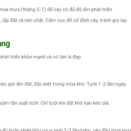
 mùa mưa (tháng 5-7) để cây có đủ độ ẩm phát triển.
, lấp đất và nén chặt. Cắm cọc để cố định cây, tránh gió lay.
àng
hát triển khỏe mạnh và có tán lá đẹp.
ên, giữ ẩm đất, đặc biệt trong mùa khô. Tưới 1-2 lần/ngày
 giảm tần suất tưới. Chỉ tưới khi đất khô hạn kéo dài.
6-8) hoặc phân hữu cơ vi sinh 2-3 lần/năm, vào đầu mùa mư