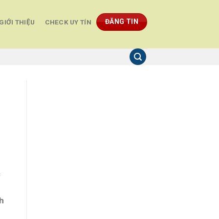
ĐĂNG TIN
GIỚI THIỆU
CHECK UY TÍN
c
h