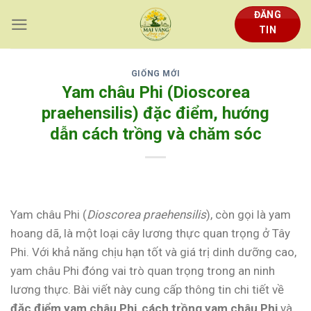
Skip
ĐĂNG
to
TIN
content
GIỐNG MỚI
Yam châu Phi (Dioscorea
praehensilis) đặc điểm, hướng
dẫn cách trồng và chăm sóc
Yam châu Phi (
Dioscorea praehensilis
), còn gọi là yam
hoang dã, là một loại cây lương thực quan trọng ở Tây
Phi. Với khả năng chịu hạn tốt và giá trị dinh dưỡng cao,
yam châu Phi đóng vai trò quan trọng trong an ninh
lương thực. Bài viết này cung cấp thông tin chi tiết về
đặc điểm yam châu Phi
,
cách trồng yam châu Phi
và