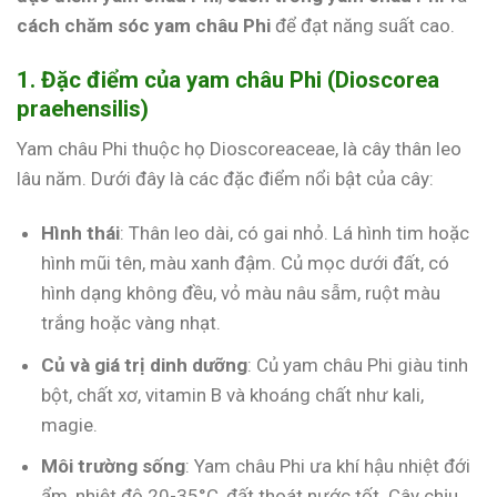
cách chăm sóc yam châu Phi
để đạt năng suất cao.
1. Đặc điểm của yam châu Phi (Dioscorea
praehensilis)
Yam châu Phi thuộc họ Dioscoreaceae, là cây thân leo
lâu năm. Dưới đây là các đặc điểm nổi bật của cây:
Hình thái
: Thân leo dài, có gai nhỏ. Lá hình tim hoặc
hình mũi tên, màu xanh đậm. Củ mọc dưới đất, có
hình dạng không đều, vỏ màu nâu sẫm, ruột màu
trắng hoặc vàng nhạt.
Củ và giá trị dinh dưỡng
: Củ yam châu Phi giàu tinh
bột, chất xơ, vitamin B và khoáng chất như kali,
magie.
Môi trường sống
: Yam châu Phi ưa khí hậu nhiệt đới
ẩm, nhiệt độ 20-35°C, đất thoát nước tốt. Cây chịu