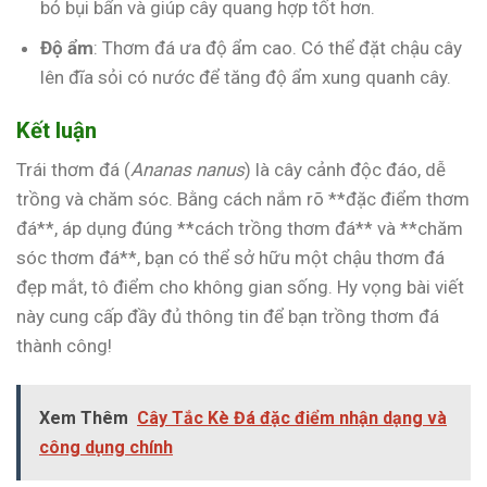
bỏ bụi bẩn và giúp cây quang hợp tốt hơn.
Độ ẩm
: Thơm đá ưa độ ẩm cao. Có thể đặt chậu cây
lên đĩa sỏi có nước để tăng độ ẩm xung quanh cây.
Kết luận
Trái thơm đá (
Ananas nanus
) là cây cảnh độc đáo, dễ
trồng và chăm sóc. Bằng cách nắm rõ **đặc điểm thơm
đá**, áp dụng đúng **cách trồng thơm đá** và **chăm
sóc thơm đá**, bạn có thể sở hữu một chậu thơm đá
đẹp mắt, tô điểm cho không gian sống. Hy vọng bài viết
này cung cấp đầy đủ thông tin để bạn trồng thơm đá
thành công!
Xem Thêm
Cây Tắc Kè Đá đặc điểm nhận dạng và
công dụng chính