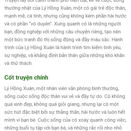
Truyện lấy bối cảnh thành phố hiện đại, kể về cuộc sống
thường nhật của Lý Hồng Xuân, một cô gái trẻ độc thân,
mạnh mẽ, cá tính, nhưng cũng không kém phần hài hước
và có phần “vô duyên”. Xung quanh cô là những người
bạn, đồng nghiệp với những câu chuyện riêng, tạo nên
một bức tranh đô thị sống động và đầy màu sắc. Hành
trình của Lý Hồng Xuân là hành trình tìm kiếm tình yêu,
sự nghiệp, và khẳng định bản thân giữa những khó khăn
và thử thách.
Cốt truyện chính
Lý Hồng Xuân, một nhân viên văn phòng bình thường,
sống cuộc sống độc thân vui vẻ và đầy tự do. Cô không
quá xinh đẹp, không quá giỏi giang, nhưng lại có một
sức hút đặc biệt bởi sự thẳng thắn, hài hước và luôn hết
mình vì bạn bè. Cuộc sống của cô xoay quanh công việc,
những buổi tụ tập với bạn bè, và những rắc rối nho nhỏ