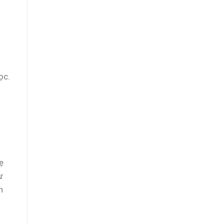
ọc.
ẹ
ư
n