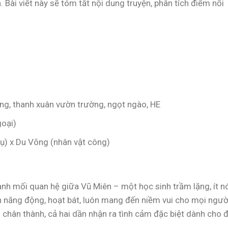
 Bài viết này sẽ tóm tắt nội dung truyện, phân tích điểm nổi
ờng, thanh xuân vườn trường, ngọt ngào, HE
goại)
hụ) x Du Võng (nhân vật công)
anh mối quan hệ giữa Vũ Miên – một học sinh trầm lặng, ít n
năng động, hoạt bát, luôn mang đến niềm vui cho mọi ngườ
hân thành, cả hai dần nhận ra tình cảm đặc biệt dành cho đ