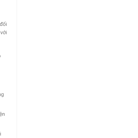
 đối
với
p
ng
iện
i