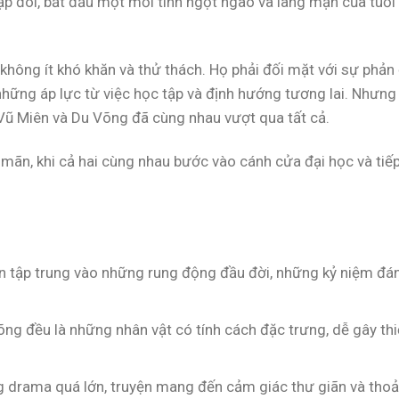
ặp đôi, bắt đầu một mối tình ngọt ngào và lãng mạn của tuổi
 không ít khó khăn và thử thách. Họ phải đối mặt với sự phản
hững áp lực từ việc học tập và định hướng tương lai. Nhưng 
 Vũ Miên và Du Võng đã cùng nhau vượt qua tất cả.
 mãn, khi cả hai cùng nhau bước vào cánh cửa đại học và tiế
ện tập trung vào những rung động đầu đời, những kỷ niệm đá
õng đều là những nhân vật có tính cách đặc trưng, dễ gây th
 drama quá lớn, truyện mang đến cảm giác thư giãn và thoả