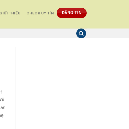
ĐĂNG TIN
GIỚI THIỆU
CHECK UY TÍN
if
Vũ
ban
hẹ