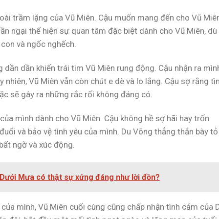
goài trầm lặng của Vũ Miên. Cậu muốn mang đến cho Vũ Miê
ần ngại thể hiện sự quan tâm đặc biệt dành cho Vũ Miên, dù
ẻ con và ngốc nghếch.
dần dần khiến trái tim Vũ Miên rung động. Cậu nhận ra mìn
 nhiên, Vũ Miên vẫn còn chút e dè và lo lắng. Cậu sợ rằng tì
ặc sẽ gây ra những rắc rối không đáng có.
 của mình dành cho Vũ Miên. Cậu không hề sợ hãi hay trốn
 đuổi và bảo vệ tình yêu của mình. Du Võng thẳng thắn bày tỏ
 bất ngờ và xúc động.
Dưới Mưa có thật sự xứng đáng như lời đồn?
c của mình, Vũ Miên cuối cùng cũng chấp nhận tình cảm của 