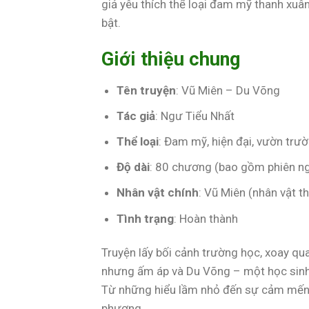
giả yêu thích thể loại đam mỹ thanh xuân.
bật.
Giới thiệu chung
Tên truyện
: Vũ Miên – Du Võng
Tác giả
: Ngư Tiểu Nhất
Thể loại
: Đam mỹ, hiện đại, vườn trư
Độ dài
: 80 chương (bao gồm phiên n
Nhân vật chính
: Vũ Miên (nhân vật t
Tình trạng
: Hoàn thành
Truyện lấy bối cảnh trường học, xoay qu
nhưng ấm áp và Du Võng – một học sinh 
Từ những hiểu lầm nhỏ đến sự cảm mến c
phương.