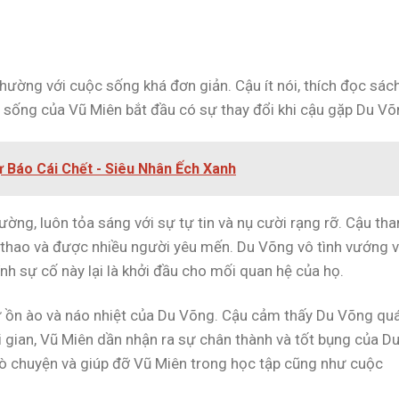
hường với cuộc sống khá đơn giản. Cậu ít nói, thích đọc sác
c sống của Vũ Miên bắt đầu có sự thay đổi khi cậu gặp Du Võ
ự Báo Cái Chết - Siêu Nhân Ếch Xanh
ường, luôn tỏa sáng với sự tự tin và nụ cười rạng rỡ. Cậu th
ể thao và được nhiều người yêu mến. Du Võng vô tình vướng 
nh sự cố này lại là khởi đầu cho mối quan hệ của họ.
sự ồn ào và náo nhiệt của Du Võng. Cậu cảm thấy Du Võng qu
ời gian, Vũ Miên dần nhận ra sự chân thành và tốt bụng của D
rò chuyện và giúp đỡ Vũ Miên trong học tập cũng như cuộc