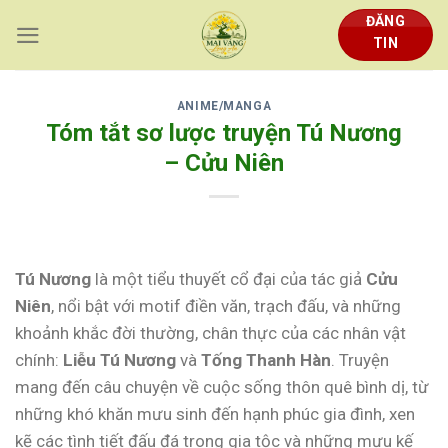
Skip
ĐĂNG
to
TIN
content
ANIME/MANGA
Tóm tắt sơ lược truyện Tú Nương
– Cửu Niên
Tú Nương
là một tiểu thuyết cổ đại của tác giả
Cửu
Niên
, nổi bật với motif điền văn, trạch đấu, và những
khoảnh khắc đời thường, chân thực của các nhân vật
chính:
Liễu Tú Nương
và
Tống Thanh Hàn
. Truyện
mang đến câu chuyện về cuộc sống thôn quê bình dị, từ
những khó khăn mưu sinh đến hạnh phúc gia đình, xen
kẽ các tình tiết đấu đá trong gia tộc và những mưu kế