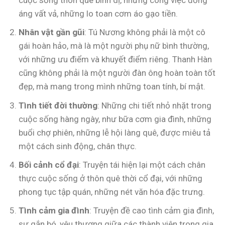
cuộc sống thôn quê bình dị, những công việc đồng
áng vất vả, những lo toan cơm áo gạo tiền.
Nhân vật gần gũi
: Tú Nương không phải là một cô
gái hoàn hảo, mà là một người phụ nữ bình thường,
với những ưu điểm và khuyết điểm riêng. Thanh Hàn
cũng không phải là một người đàn ông hoàn toàn tốt
đẹp, mà mang trong mình những toan tính, bí mật.
Tình tiết đời thường
: Những chi tiết nhỏ nhặt trong
cuộc sống hàng ngày, như bữa cơm gia đình, những
buổi chợ phiên, những lễ hội làng quê, được miêu tả
một cách sinh động, chân thực.
Bối cảnh cổ đại
: Truyện tái hiện lại một cách chân
thực cuộc sống ở thôn quê thời cổ đại, với những
phong tục tập quán, những nét văn hóa đặc trưng.
Tình cảm gia đình
: Truyện đề cao tình cảm gia đình,
sự gắn bó, yêu thương giữa các thành viên trong gia