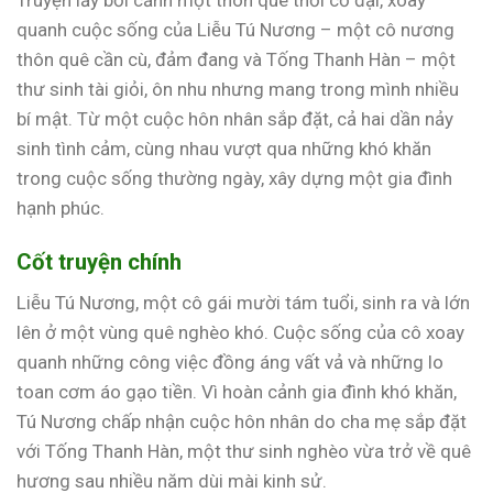
Truyện lấy bối cảnh một thôn quê thời cổ đại, xoay
quanh cuộc sống của Liễu Tú Nương – một cô nương
thôn quê cần cù, đảm đang và Tống Thanh Hàn – một
thư sinh tài giỏi, ôn nhu nhưng mang trong mình nhiều
bí mật. Từ một cuộc hôn nhân sắp đặt, cả hai dần nảy
sinh tình cảm, cùng nhau vượt qua những khó khăn
trong cuộc sống thường ngày, xây dựng một gia đình
hạnh phúc.
Cốt truyện chính
Liễu Tú Nương, một cô gái mười tám tuổi, sinh ra và lớn
lên ở một vùng quê nghèo khó. Cuộc sống của cô xoay
quanh những công việc đồng áng vất vả và những lo
toan cơm áo gạo tiền. Vì hoàn cảnh gia đình khó khăn,
Tú Nương chấp nhận cuộc hôn nhân do cha mẹ sắp đặt
với Tống Thanh Hàn, một thư sinh nghèo vừa trở về quê
hương sau nhiều năm dùi mài kinh sử.