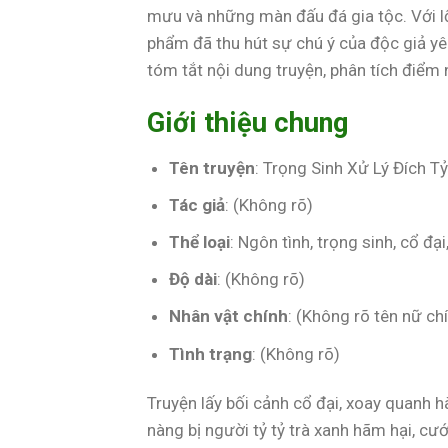
mưu và những màn đấu đá gia tộc. Với lối 
phẩm đã thu hút sự chú ý của độc giả yêu 
tóm tắt nội dung truyện, phân tích điểm n
Giới thiệu chung
Tên truyện
: Trọng Sinh Xử Lý Đích T
Tác giả
: (Không rõ)
Thể loại
: Ngôn tình, trọng sinh, cổ đạ
Độ dài
: (Không rõ)
Nhân vật chính
: (Không rõ tên nữ chí
Tình trạng
: (Không rõ)
Truyện lấy bối cảnh cổ đại, xoay quanh hà
nàng bị người tỷ tỷ trà xanh hãm hại, cướ