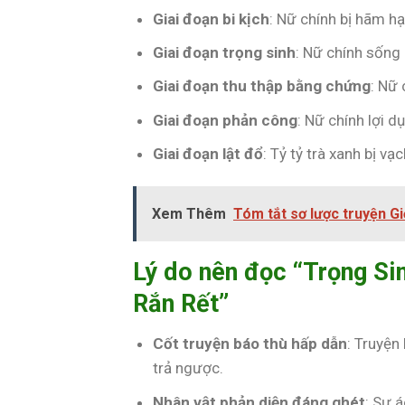
Giai đoạn bi kịch
: Nữ chính bị hãm hạ
Giai đoạn trọng sinh
: Nữ chính sống 
Giai đoạn thu thập bằng chứng
: Nữ 
Giai đoạn phản công
: Nữ chính lợi d
Giai đoạn lật đổ
: Tỷ tỷ trà xanh bị vạ
Xem Thêm
Tóm tắt sơ lược truyện Giớ
Lý do nên đọc “Trọng Si
Rắn Rết”
Cốt truyện báo thù hấp dẫn
: Truyện
trả ngược.
Nhân vật phản diện đáng ghét
: Sự 