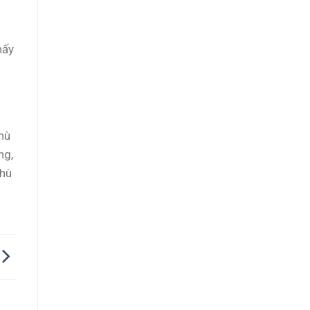
hấy
hù
ng,
thù