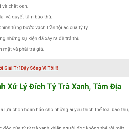
i và chết oan.
lại và quyết tâm báo thù.
chính từng bước vạch trần tội ác của tỷ tỷ.
ụng những sự kiện đã xảy ra để trả thù.
ch mặt và phải trả giá.
i Giải Trí Dậy Sóng Vì Tôi!!!
nh Xử Lý Đích Tỷ Trà Xanh, Tâm Địa
 là lựa chọn hoàn hảo cho những ai yêu thích thể loại báo thù,
ác độc của tỷ tỷ trà xanh khiến người đọc không thể rời mắt.