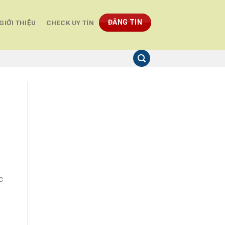
ĐĂNG TIN
GIỚI THIỆU
CHECK UY TÍN
c