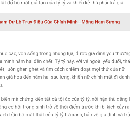
lật đổ bộ mặt giả tạo của tỷ tỷ và khiến kẻ thù phải trả giá.
Tham Dự Lễ Truy Điệu Của Chính Mình - Mộng Nam Sương
khuê các, vốn sống trong nhung lụa, được gia đình yêu thương
ủa mình hãm hại đến chết. Tỷ tỷ này, với vẻ ngoài yếu đuối, th
n rết, luôn ghen ghét và tìm cách chiếm đoạt mọi thứ của nữ
oan giá họa đến hãm hại sau lưng, khiến nữ chính mất đi danh
g.
 biến mà chứng kiến tất cả tội ác của tỷ tỷ, nỗi hận thù dâng 
ng cơ hội trọng sinh trở về thời điểm trước khi bi kịch xảy ra
ch trần bộ mặt thật của tỷ tỷ trà xanh, bảo vệ gia đình và trả