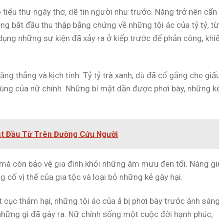
ô tiểu thư ngây thơ, dễ tin người như trước. Nàng trở nên cẩn
ng bắt đầu thu thập bằng chứng về những tội ác của tỷ tỷ, t
ụng những sự kiện đã xảy ra ở kiếp trước để phản công, khi
ng thẳng và kịch tính. Tỷ tỷ trà xanh, dù đã cố gắng che giấu
lùng của nữ chính. Những bí mật dần được phơi bày, những k
Bắt Đầu Từ Trên Đường Cứu Người
 mà còn bảo vệ gia đình khỏi những âm mưu đen tối. Nàng gi
g cố vị thế của gia tộc và loại bỏ những kẻ gây hại.
ết cục thảm hại, những tội ác của ả bị phơi bày trước ánh sáng
 những gì đã gây ra. Nữ chính sống một cuộc đời hạnh phúc,