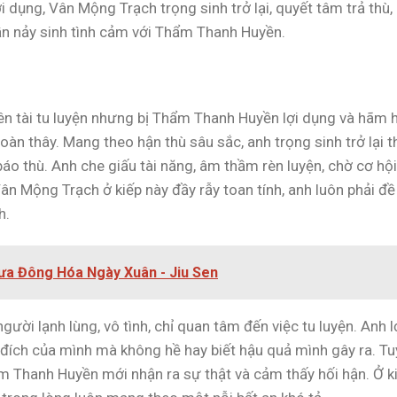
i dụng, Vân Mộng Trạch trọng sinh trở lại, quyết tâm trả thù,
ần nảy sinh tình cảm với Thẩm Thanh Huyền.
ên tài tu luyện nhưng bị Thẩm Thanh Huyền lợi dụng và hãm h
toàn thây. Mang theo hận thù sâu sắc, anh trọng sinh trở lại t
báo thù. Anh che giấu tài năng, âm thầm rèn luyện, chờ cơ hội
 Mộng Trạch ở kiếp này đầy rẫy toan tính, anh luôn phải đề
h.
ưa Đông Hóa Ngày Xuân - Jiu Sen
ười lạnh lùng, vô tình, chỉ quan tâm đến việc tu luyện. Anh l
ích của mình mà không hề hay biết hậu quả mình gây ra. Tu
m Thanh Huyền mới nhận ra sự thật và cảm thấy hối hận. Ở k