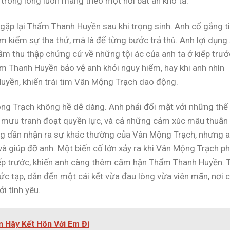
g trong lòng luôn mang theo một nỗi bất an khó tả.
gặp lại Thẩm Thanh Huyền sau khi trọng sinh. Anh cố gắng t
 kiếm sự tha thứ, mà là để từng bước trả thù. Anh lợi dụng
m thu thập chứng cứ về những tội ác của anh ta ở kiếp trướ
m Thanh Huyền bảo vệ anh khỏi nguy hiểm, hay khi anh nhìn
yền, khiến trái tim Vân Mộng Trạch dao động.
ộng Trạch không hề dễ dàng. Anh phải đối mặt với những thế
âm mưu tranh đoạt quyền lực, và cả những cảm xúc mâu thuẫn
g dần nhận ra sự khác thường của Vân Mộng Trạch, nhưng 
 giúp đỡ anh. Một biến cố lớn xảy ra khi Vân Mộng Trạch ph
kiếp trước, khiến anh càng thêm căm hận Thẩm Thanh Huyền. 
ức tạp, dẫn đến một cái kết vừa đau lòng vừa viên mãn, nơi 
i tình yêu.
n Hãy Kết Hôn Với Em Đi