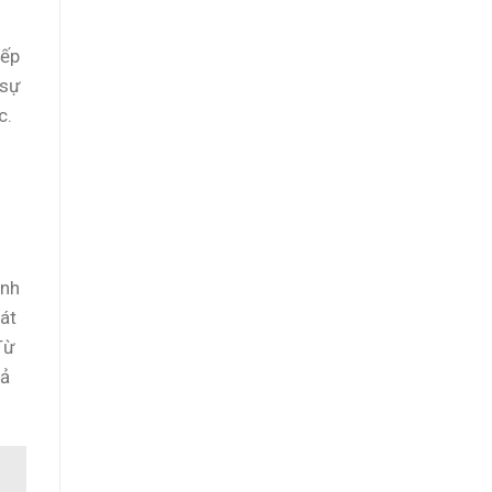
iếp
 sự
c.
anh
át
Từ
cả