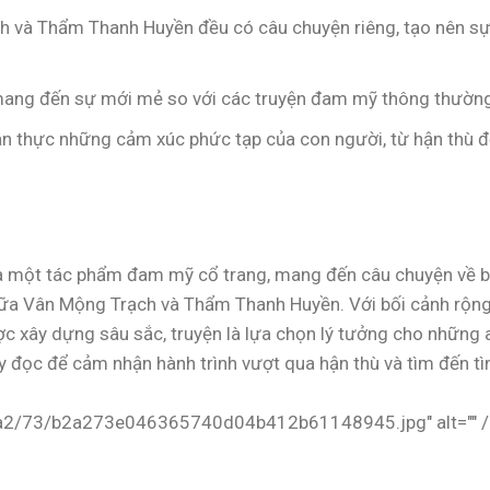
h và Thẩm Thanh Huyền đều có câu chuyện riêng, tạo nên s
 mang đến sự mới mẻ so với các truyện đam mỹ thông thườn
hân thực những cảm xúc phức tạp của con người, từ hận thù 
à một tác phẩm đam mỹ cổ trang, mang đến câu chuyện về 
 giữa Vân Mộng Trạch và Thẩm Thanh Huyền. Với bối cảnh rộn
ược xây dựng sâu sắc, truyện là lựa chọn lý tưởng cho những 
ãy đọc để cảm nhận hành trình vượt qua hận thù và tìm đến tì
b2/a2/73/b2a273e046365740d04b412b61148945.jpg" alt="" /