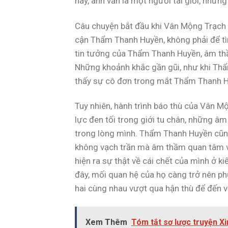
này, anh vẫn là một người tài giỏi, nhưn
Câu chuyện bắt đầu khi Vân Mộng Trạch 
cận Thẩm Thanh Huyền, không phải để tìm
tin tưởng của Thẩm Thanh Huyền, âm thầ
Những khoảnh khắc gần gũi, như khi Thẩ
thấy sự cô đơn trong mắt Thẩm Thanh Hu
Tuy nhiên, hành trình báo thù của Vân M
lực đen tối trong giới tu chân, những 
trong lòng mình. Thẩm Thanh Huyền cũn
không vạch trần mà âm thầm quan tâm và
hiện ra sự thật về cái chết của mình ở 
đây, mối quan hệ của họ càng trở nên ph
hai cùng nhau vượt qua hận thù để đến vớ
Xem Thêm
Tóm tắt sơ lược truyện Xi