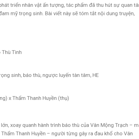
ự phát triển nhân vật ấn tượng, tác phẩm đã thu hút sự quan t
đam mỹ trọng sinh. Bài viết này sẽ tóm tắt nội dung truyện,
o Thù Tình
trọng sinh, báo thù, ngược luyến tàn tâm, HE
ng) x Thẩm Thanh Huyền (thụ)
ng lớn, xoay quanh hành trình báo thù của Vân Mộng Trạch – m
và Thẩm Thanh Huyền – người từng gây ra đau khổ cho Vân