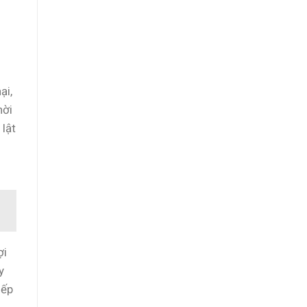
ại,
hời
 lật
ợi
y
iếp