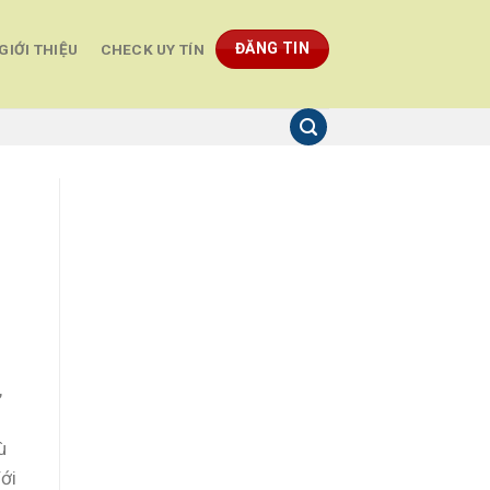
ĐĂNG TIN
GIỚI THIỆU
CHECK UY TÍN
,
ù
ới