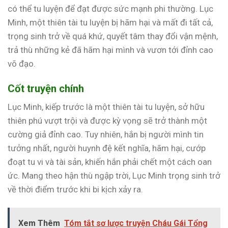
có thể tu luyện để đạt được sức mạnh phi thường. Lục
Minh, một thiên tài tu luyện bị hãm hại và mất đi tất cả,
trọng sinh trở về quá khứ, quyết tâm thay đổi vận mệnh,
trả thù những kẻ đã hãm hại mình và vươn tới đỉnh cao
võ đạo.
Cốt truyện chính
Lục Minh, kiếp trước là một thiên tài tu luyện, sở hữu
thiên phú vượt trội và được kỳ vọng sẽ trở thành một
cường giả đỉnh cao. Tuy nhiên, hắn bị người mình tin
tưởng nhất, người huynh đệ kết nghĩa, hãm hại, cướp
đoạt tu vi và tài sản, khiến hắn phải chết một cách oan
ức. Mang theo hận thù ngập trời, Lục Minh trọng sinh trở
về thời điểm trước khi bi kịch xảy ra.
Xem Thêm
Tóm tắt sơ lược truyện Cháu Gái Tổng