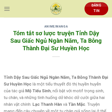
Skip
ĐĂNG
to
TIN
content
ANIME/MANGA
Tóm tắt sơ lược truyện Tỉnh Dậy
Sau Giấc Ngủ Ngàn Năm, Ta Bỗng
Thành Đại Sư Huyền Học
Tỉnh Dậy Sau Giấc Ngủ Ngàn Năm, Ta Bỗng Thành Đại
Sư Huyền Học
là một tiểu thuyết đô thị huyền huyễn
của tác giả
Mộ Tiếu Sinh
, nổi bật với motif trọng sinh,
tu chân, và những tình huống dở khóc dở cười giữa hai
nhân vật chính:
Lạc Thanh Hàn
và
Tần Mặc
. Truyện
mang đến câu chuyện về một tu chân giả sống lại ở thế