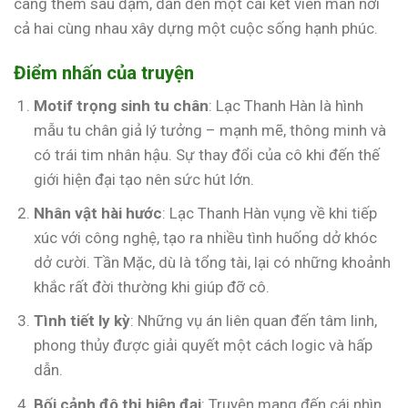
càng thêm sâu đậm, dẫn đến một cái kết viên mãn nơi
cả hai cùng nhau xây dựng một cuộc sống hạnh phúc.
Điểm nhấn của truyện
Motif trọng sinh tu chân
: Lạc Thanh Hàn là hình
mẫu tu chân giả lý tưởng – mạnh mẽ, thông minh và
có trái tim nhân hậu. Sự thay đổi của cô khi đến thế
giới hiện đại tạo nên sức hút lớn.
Nhân vật hài hước
: Lạc Thanh Hàn vụng về khi tiếp
xúc với công nghệ, tạo ra nhiều tình huống dở khóc
dở cười. Tần Mặc, dù là tổng tài, lại có những khoảnh
khắc rất đời thường khi giúp đỡ cô.
Tình tiết ly kỳ
: Những vụ án liên quan đến tâm linh,
phong thủy được giải quyết một cách logic và hấp
dẫn.
Bối cảnh đô thị hiện đại
: Truyện mang đến cái nhìn