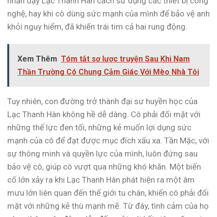
nhẫn dạy Lạc Thanh Hàn cách sử dụng các thiết bị công
nghệ, hay khi cô dùng sức mạnh của mình để bảo vệ anh
khỏi nguy hiểm, đã khiến trái tim cả hai rung động.
Xem Thêm
Tóm tắt sơ lược truyện Sau Khi Nam
Thần Trường Có Chung Cảm Giác Với Mèo Nhà Tôi
Tuy nhiên, con đường trở thành đại sư huyền học của
Lạc Thanh Hàn không hề dễ dàng. Cô phải đối mặt với
những thế lực đen tối, những kẻ muốn lợi dụng sức
mạnh của cô để đạt được mục đích xấu xa. Tần Mặc, với
sự thông minh và quyền lực của mình, luôn đứng sau
bảo vệ cô, giúp cô vượt qua những khó khăn. Một biến
cố lớn xảy ra khi Lạc Thanh Hàn phát hiện ra một âm
mưu lớn liên quan đến thế giới tu chân, khiến cô phải đối
mặt với những kẻ thù mạnh mẽ. Từ đây, tình cảm của họ