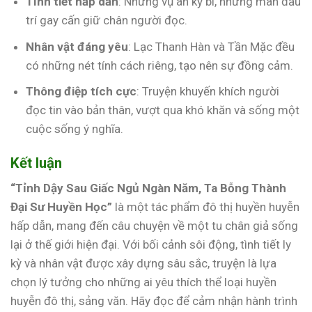
Tình tiết hấp dẫn
: Những vụ án kỳ bí, những màn đấu
trí gay cấn giữ chân người đọc.
Nhân vật đáng yêu
: Lạc Thanh Hàn và Tần Mặc đều
có những nét tính cách riêng, tạo nên sự đồng cảm.
Thông điệp tích cực
: Truyện khuyến khích người
đọc tin vào bản thân, vượt qua khó khăn và sống một
cuộc sống ý nghĩa.
Kết luận
“Tỉnh Dậy Sau Giấc Ngủ Ngàn Năm, Ta Bỗng Thành
Đại Sư Huyền Học”
là một tác phẩm đô thị huyền huyễn
hấp dẫn, mang đến câu chuyện về một tu chân giả sống
lại ở thế giới hiện đại. Với bối cảnh sôi động, tình tiết ly
kỳ và nhân vật được xây dựng sâu sắc, truyện là lựa
chọn lý tưởng cho những ai yêu thích thể loại huyền
huyễn đô thị, sảng văn. Hãy đọc để cảm nhận hành trình