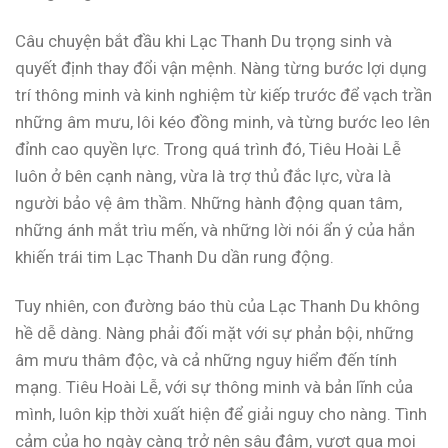
Câu chuyện bắt đầu khi Lạc Thanh Du trọng sinh và
quyết định thay đổi vận mệnh. Nàng từng bước lợi dụng
trí thông minh và kinh nghiệm từ kiếp trước để vạch trần
những âm mưu, lôi kéo đồng minh, và từng bước leo lên
đỉnh cao quyền lực. Trong quá trình đó, Tiêu Hoài Lễ
luôn ở bên cạnh nàng, vừa là trợ thủ đắc lực, vừa là
người bảo vệ âm thầm. Những hành động quan tâm,
những ánh mắt trìu mến, và những lời nói ẩn ý của hắn
khiến trái tim Lạc Thanh Du dần rung động.
Tuy nhiên, con đường báo thù của Lạc Thanh Du không
hề dễ dàng. Nàng phải đối mặt với sự phản bội, những
âm mưu thâm độc, và cả những nguy hiểm đến tính
mạng. Tiêu Hoài Lễ, với sự thông minh và bản lĩnh của
mình, luôn kịp thời xuất hiện để giải nguy cho nàng. Tình
cảm của họ ngày càng trở nên sâu đậm, vượt qua mọi