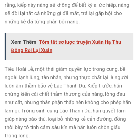
rằng, kiếp này nàng sẽ không để bất kỳ ai ức hiếp, nàng
sẽ đòi lại tất cả những gì đã mất, trả lại gấp bội cho
những kẻ đã từng phản bội nàng.
Xem Thêm
Tóm tắt sơ lược truyện Xuân Hạ Thu
Đông Rồi Lại Xuân
Tiêu Hoài Lễ, một thái giám quyền lực trong cung, bề
ngoài lạnh lùng, tàn nhẫn, nhưng thực chất lại là người
luôn âm thầm bảo vệ Lạc Thanh Du. Kiếp trước, hắn
chứng kiến cái chết thảm thương của nàng, lòng đau
như cắt, nhưng thân phận thấp hèn không cho phép hắn
làm gì. Trọng sinh cùng Lạc Thanh Du, hắn quyết tâm
giúp nàng báo thù, loại bỏ những kẻ cản đường, đồng
thời bày tỏ tình cảm sâu kín mà hắn luôn chôn giấu
trong lòng.