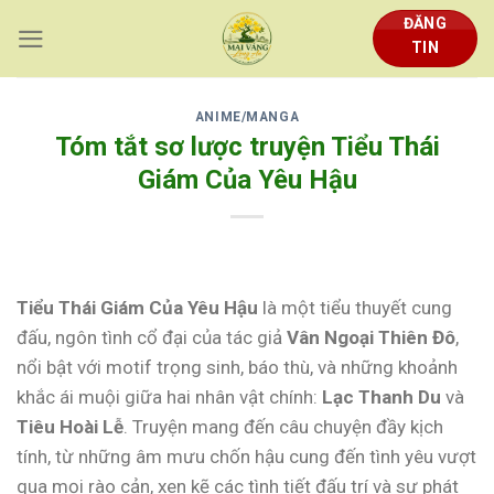
Skip
ĐĂNG
to
TIN
content
ANIME/MANGA
Tóm tắt sơ lược truyện Tiểu Thái
Giám Của Yêu Hậu
Tiểu Thái Giám Của Yêu Hậu
là một tiểu thuyết cung
đấu, ngôn tình cổ đại của tác giả
Vân Ngoại Thiên Đô
,
nổi bật với motif trọng sinh, báo thù, và những khoảnh
khắc ái muội giữa hai nhân vật chính:
Lạc Thanh Du
và
Tiêu Hoài Lễ
. Truyện mang đến câu chuyện đầy kịch
tính, từ những âm mưu chốn hậu cung đến tình yêu vượt
qua mọi rào cản, xen kẽ các tình tiết đấu trí và sự phát