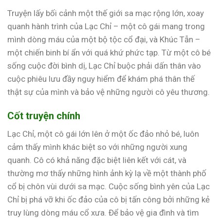
Truyện lấy bối cảnh một thế giới sa mạc rộng lớn, xoay
quanh hành trình của Lạc Chỉ – một cô gái mang trong
mình dòng máu của một bộ tộc cổ đại, và Khúc Tẫn –
một chiến binh bí ẩn với quá khứ phức tạp. Từ một cô bé
sống cuộc đời bình dị, Lạc Chỉ buộc phải dấn thân vào
cuộc phiêu lưu đầy nguy hiểm để khám phá thân thế
thật sự của mình và bảo vệ những người cô yêu thương.
Cốt truyện chính
Lạc Chỉ, một cô gái lớn lên ở một ốc đảo nhỏ bé, luôn
cảm thấy mình khác biệt so với những người xung
quanh. Cô có khả năng đặc biệt liên kết với cát, và
thường mơ thấy những hình ảnh kỳ lạ về một thành phố
cổ bị chôn vùi dưới sa mạc. Cuộc sống bình yên của Lạc
Chỉ bị phá vỡ khi ốc đảo của cô bị tấn công bởi những kẻ
truy lùng dòng máu cổ xưa. Để bảo vệ gia đình và tìm