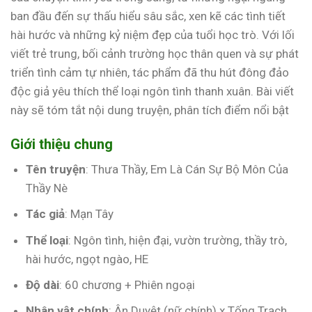
ban đầu đến sự thấu hiểu sâu sắc, xen kẽ các tình tiết
hài hước và những kỷ niệm đẹp của tuổi học trò. Với lối
viết trẻ trung, bối cảnh trường học thân quen và sự phát
triển tình cảm tự nhiên, tác phẩm đã thu hút đông đảo
độc giả yêu thích thể loại ngôn tình thanh xuân. Bài viết
này sẽ tóm tắt nội dung truyện, phân tích điểm nổi bật
Giới thiệu chung
Tên truyện
: Thưa Thầy, Em Là Cán Sự Bộ Môn Của
Thầy Nè
Tác giả
: Mạn Tây
Thể loại
: Ngôn tình, hiện đại, vườn trường, thầy trò,
hài hước, ngọt ngào, HE
Độ dài
: 60 chương + Phiên ngoại
Nhân vật chính
: Ân Duyệt (nữ chính) x Tống Trạch