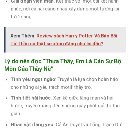
Giai đoạn viên mãn
: Kết thúc với một cái kết hạnh
phúc, nơi cả hai cùng nhau xây dựng một tương lai
tươi sáng.
Xem Thêm
Review sách Harry Potter Và Bảo Bối
Tử Thần có thật sự xứng đáng như lời đồn?
Lý do nên đọc “Thưa Thầy, Em Là Cán Sự Bộ
Môn Của Thầy Nè”
Tình yêu ngọt ngào
: Truyện là lựa chọn hoàn hảo
cho những ai yêu thích motif thầy trò.
Tình tiết hài hước
: Xen kẽ giữa lãng mạn và hài
hước, truyện mang đến những giây phút giải trí thư
giãn.
Nhân vật đáng yêu
: Cả Ân Duyệt và Tống Trạch Dư