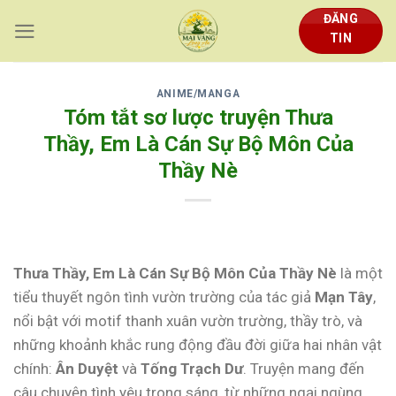
Skip
ĐĂNG
to
TIN
content
ANIME/MANGA
Tóm tắt sơ lược truyện Thưa
Thầy, Em Là Cán Sự Bộ Môn Của
Thầy Nè
Thưa Thầy, Em Là Cán Sự Bộ Môn Của Thầy Nè
là một
tiểu thuyết ngôn tình vườn trường của tác giả
Mạn Tây
,
nổi bật với motif thanh xuân vườn trường, thầy trò, và
những khoảnh khắc rung động đầu đời giữa hai nhân vật
chính:
Ân Duyệt
và
Tống Trạch Dư
. Truyện mang đến
câu chuyện tình yêu trong sáng, từ những ngại ngùng