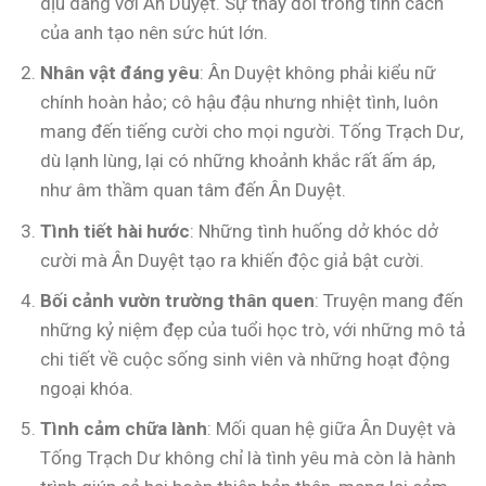
dịu dàng với Ân Duyệt. Sự thay đổi trong tính cách
của anh tạo nên sức hút lớn.
Nhân vật đáng yêu
: Ân Duyệt không phải kiểu nữ
chính hoàn hảo; cô hậu đậu nhưng nhiệt tình, luôn
mang đến tiếng cười cho mọi người. Tống Trạch Dư,
dù lạnh lùng, lại có những khoảnh khắc rất ấm áp,
như âm thầm quan tâm đến Ân Duyệt.
Tình tiết hài hước
: Những tình huống dở khóc dở
cười mà Ân Duyệt tạo ra khiến độc giả bật cười.
Bối cảnh vườn trường thân quen
: Truyện mang đến
những kỷ niệm đẹp của tuổi học trò, với những mô tả
chi tiết về cuộc sống sinh viên và những hoạt động
ngoại khóa.
Tình cảm chữa lành
: Mối quan hệ giữa Ân Duyệt và
Tống Trạch Dư không chỉ là tình yêu mà còn là hành