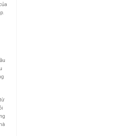
của
p.
đầu
u
ng
từ
ỏi
ùng
 mà