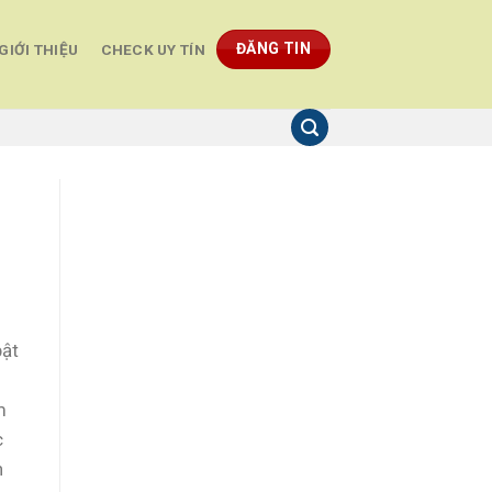
ĐĂNG TIN
GIỚI THIỆU
CHECK UY TÍN
bật
m
c
n