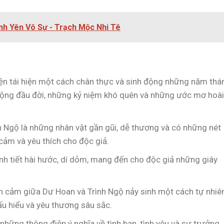
ình Yên Vô Sự - Trạch Mộc Nhi Tê
yện tái hiện một cách chân thực và sinh động những năm thá
động đầu đời, những kỷ niệm khó quên và những ước mơ hoà
h Ngộ là những nhân vật gần gũi, dễ thương và có những nét
 cảm và yêu thích cho độc giả.
tình tiết hài hước, dí dỏm, mang đến cho độc giả những giây
nh cảm giữa Dư Hoan và Trình Ngộ nảy sinh một cách tự nhiên
u hiểu và yêu thương sâu sắc.
những thông điệp ý nghĩa về tình bạn, tình yêu và sự trưởng