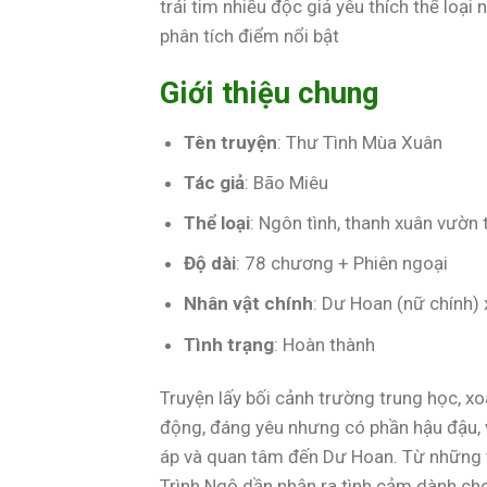
trái tim nhiều độc giả yêu thích thể loại 
phân tích điểm nổi bật
Giới thiệu chung
Tên truyện
: Thư Tình Mùa Xuân
Tác giả
: Bão Miêu
Thể loại
: Ngôn tình, thanh xuân vườn 
Độ dài
: 78 chương + Phiên ngoại
Nhân vật chính
: Dư Hoan (nữ chính) 
Tình trạng
: Hoàn thành
Truyện lấy bối cảnh trường trung học, x
động, đáng yêu nhưng có phần hậu đậu, v
áp và quan tâm đến Dư Hoan. Từ những 
Trình Ngộ dần nhận ra tình cảm dành ch