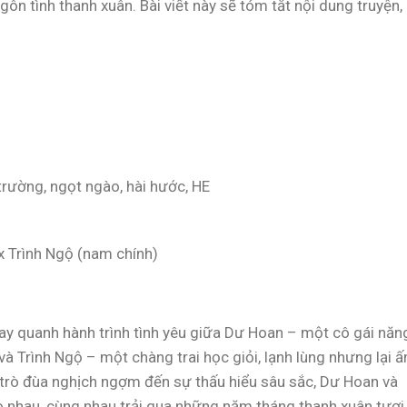
ngôn tình thanh xuân. Bài viết này sẽ tóm tắt nội dung truyện,
trường, ngọt ngào, hài hước, HE
x Trình Ngộ (nam chính)
oay quanh hành trình tình yêu giữa Dư Hoan – một cô gái năn
à Trình Ngộ – một chàng trai học giỏi, lạnh lùng nhưng lại 
trò đùa nghịch ngợm đến sự thấu hiểu sâu sắc, Dư Hoan và
o nhau, cùng nhau trải qua những năm tháng thanh xuân tươi