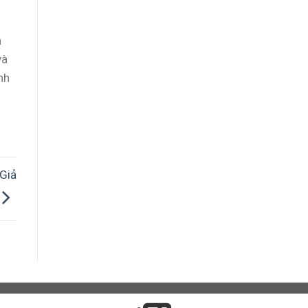
h
và
nh
Giả