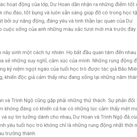
 các hoạt động của lớp, Dư Hoan dần nhận ra những điểm tốt 
i chu đáo, tốt bụng và luôn sẵn sàng giúp đỡ cô trong học tậ
út bởi sự năng động, đáng yêu và tinh thần lạc quan của Dư
o cuộc sống của anh những màu sắc tươi mới mà trước đây
 nảy sinh một cách tự nhiên. Họ bắt đầu quan tâm đến nhau
chia sẻ những suy nghĩ, cảm xúc của mình. Những rung động 
ng kỷ niệm ngọt ngào của tuổi học trò được tác giả Bão Miê
g, khiến độc giả cảm thấy như đang sống lại những năm thá
oan và Trình Ngộ cũng gặp phải những thử thách. Sự phản đối 
lầm không đáng có khiến cả hai có những lúc cảm thấy mệt m
 và sự tin tưởng dành cho nhau, Dư Hoan và Trình Ngộ đã c
ình yêu tuổi học trò không chỉ là những rung động nhất thời
au trưởng thành.