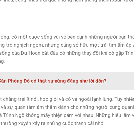
ường, có một cuộc sống vui vẻ bên cạnh những người bạn th
ững trò nghịch ngợm, nhưng cũng sở hữu một trái tim ấm áp 
sống của Dư Hoan bắt đầu có những thay đổi khi cô gặp Trìn
ng.
ăn Phòng Đỏ có thật sự xứng đáng như lời đồn?
chàng trai ít nói, học giỏi và có vẻ ngoài lạnh lùng. Tuy nhiê
áp và sự quan tâm âm thầm dành cho những người xung quan
và Trình Ngộ không mấy thiện cảm với nhau. Những hiểu lầm 
i thường xuyên xảy ra những cuộc tranh cãi nhỏ.