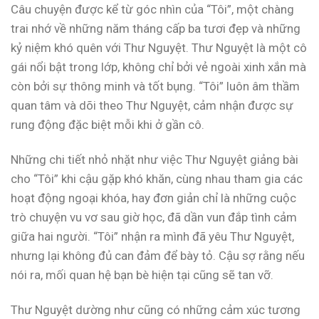
Câu chuyện được kể từ góc nhìn của “Tôi”, một chàng
trai nhớ về những năm tháng cấp ba tươi đẹp và những
kỷ niệm khó quên với Thư Nguyệt. Thư Nguyệt là một cô
gái nổi bật trong lớp, không chỉ bởi vẻ ngoài xinh xắn mà
còn bởi sự thông minh và tốt bụng. “Tôi” luôn âm thầm
quan tâm và dõi theo Thư Nguyệt, cảm nhận được sự
rung động đặc biệt mỗi khi ở gần cô.
Những chi tiết nhỏ nhặt như việc Thư Nguyệt giảng bài
cho “Tôi” khi cậu gặp khó khăn, cùng nhau tham gia các
hoạt động ngoại khóa, hay đơn giản chỉ là những cuộc
trò chuyện vu vơ sau giờ học, đã dần vun đắp tình cảm
giữa hai người. “Tôi” nhận ra mình đã yêu Thư Nguyệt,
nhưng lại không đủ can đảm để bày tỏ. Cậu sợ rằng nếu
nói ra, mối quan hệ bạn bè hiện tại cũng sẽ tan vỡ.
Thư Nguyệt dường như cũng có những cảm xúc tương