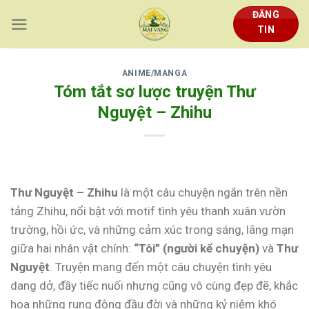
Skip
ĐĂNG
to
TIN
content
ANIME/MANGA
Tóm tắt sơ lược truyện Thư
Nguyệt – Zhihu
Thư Nguyệt – Zhihu
là một câu chuyện ngắn trên nền
tảng Zhihu, nổi bật với motif tình yêu thanh xuân vườn
trường, hồi ức, và những cảm xúc trong sáng, lãng mạn
giữa hai nhân vật chính:
“Tôi” (người kể chuyện)
và
Thư
Nguyệt
. Truyện mang đến một câu chuyện tình yêu
dang dở, đầy tiếc nuối nhưng cũng vô cùng đẹp đẽ, khắc
họa những rung động đầu đời và những kỷ niệm khó