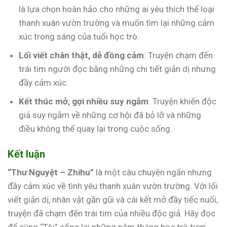
là lựa chọn hoàn hảo cho những ai yêu thích thể loại
thanh xuân vườn trường và muốn tìm lại những cảm
xúc trong sáng của tuổi học trò.
Lối viết chân thật, dễ đồng cảm
: Truyện chạm đến
trái tim người đọc bằng những chi tiết giản dị nhưng
đầy cảm xúc.
Kết thúc mở, gợi nhiều suy ngẫm
: Truyện khiến độc
giả suy ngẫm về những cơ hội đã bỏ lỡ và những
điều không thể quay lại trong cuộc sống.
Kết luận
“Thư Nguyệt – Zhihu”
là một câu chuyện ngắn nhưng
đầy cảm xúc về tình yêu thanh xuân vườn trường. Với lối
viết giản dị, nhân vật gần gũi và cái kết mở đầy tiếc nuối,
truyện đã chạm đến trái tim của nhiều độc giả. Hãy đọc
để cùng “Tôi” sống lại những năm tháng học trò tươi