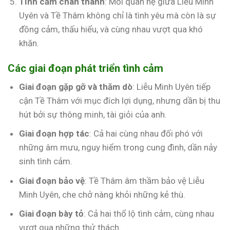
Tình cảm chân thành
: Mối quan hệ giữa Liễu Minh
Uyên và Tề Thâm không chỉ là tình yêu mà còn là sự
đồng cảm, thấu hiểu, và cùng nhau vượt qua khó
khăn.
Các giai đoạn phát triển tình cảm
Giai đoạn gặp gỡ và thăm dò
: Liễu Minh Uyên tiếp
cận Tề Thâm với mục đích lợi dụng, nhưng dần bị thu
hút bởi sự thông minh, tài giỏi của anh.
Giai đoạn hợp tác
: Cả hai cùng nhau đối phó với
những âm mưu, nguy hiểm trong cung đình, dần nảy
sinh tình cảm.
Giai đoạn bảo vệ
: Tề Thâm âm thầm bảo vệ Liễu
Minh Uyên, che chở nàng khỏi những kẻ thù.
Giai đoạn bày tỏ
: Cả hai thổ lộ tình cảm, cùng nhau
vượt qua những thử thách.