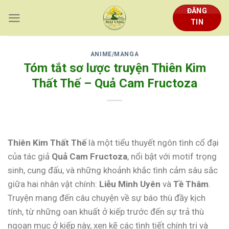
Skip
ĐĂNG
to
TIN
content
ANIME/MANGA
Tóm tắt sơ lược truyện Thiên Kim
Thất Thế – Quả Cam Fructoza
Thiên Kim Thất Thế
là một tiểu thuyết ngôn tình cổ đại
của tác giả
Quả Cam Fructoza
, nổi bật với motif trọng
sinh, cung đấu, và những khoảnh khắc tình cảm sâu sắc
giữa hai nhân vật chính:
Liễu Minh Uyên
và
Tề Thâm
.
Truyện mang đến câu chuyện về sự báo thù đầy kịch
tính, từ những oan khuất ở kiếp trước đến sự trả thù
ngoạn mục ở kiếp này, xen kẽ các tình tiết chính trị và