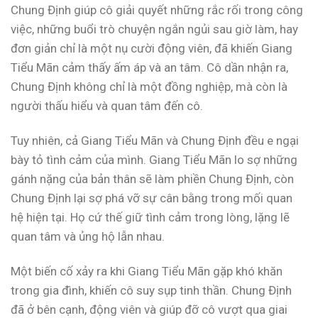
Chung Định giúp cô giải quyết những rắc rối trong công
việc, những buổi trò chuyện ngắn ngủi sau giờ làm, hay
đơn giản chỉ là một nụ cười động viên, đã khiến Giang
Tiểu Mãn cảm thấy ấm áp và an tâm. Cô dần nhận ra,
Chung Định không chỉ là một đồng nghiệp, mà còn là
người thấu hiểu và quan tâm đến cô.
Tuy nhiên, cả Giang Tiểu Mãn và Chung Định đều e ngại
bày tỏ tình cảm của mình. Giang Tiểu Mãn lo sợ những
gánh nặng của bản thân sẽ làm phiền Chung Định, còn
Chung Định lại sợ phá vỡ sự cân bằng trong mối quan
hệ hiện tại. Họ cứ thế giữ tình cảm trong lòng, lặng lẽ
quan tâm và ủng hộ lẫn nhau.
Một biến cố xảy ra khi Giang Tiểu Mãn gặp khó khăn
trong gia đình, khiến cô suy sụp tinh thần. Chung Định
đã ở bên cạnh, động viên và giúp đỡ cô vượt qua giai