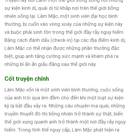
Truyện lấy bối cảnh một thế giới song song nơi những
sự kiện kinh dị, quái dị từ khắp nơi trên thế giới bỗng
nhiên sống lại. Lâm Mặc, một sinh viên đại học bình
thường, bị cuốn vào vòng xoáy của những sự kiện này
và buộc phải sinh tồn trong thế giới đầy rẫy nguy hiểm.
Bằng cách đánh dấu (check-in) tại các địa điểm kinh dị,
Lâm Mặc có thể nhận được những phần thưởng đặc
biệt, giúp anh tăng cường sức mạnh và khám phá ra
những bí ẩn ẩn giấu đằng sau thế giới này.
Cốt truyện chính
Lâm Mặc vốn là một sinh viên bình thường, cuộc sống
của anh trôi qua êm đềm cho đến khi một loạt sự kiện
kỳ lạ bắt đầu xảy ra. Những câu chuyện ma quái, những
truyền thuyết đô thị bỗng nhiên trở thành sự thật, biến
thế giới xung quanh anh trở thành một nơi đầy rẫy nguy
hiểm. Trong tình thế nguy cấp, Lâm Mặc phát hiện ra